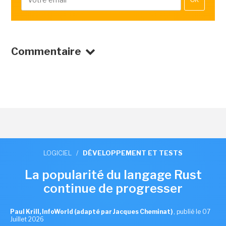
OK
Commentaire
LOGICIEL
/
DÉVELOPPEMENT ET TESTS
La popularité du langage Rust
continue de progresser
Paul Krill, InfoWorld (adapté par Jacques Cheminat)
,
publié le 07
Juillet 2026