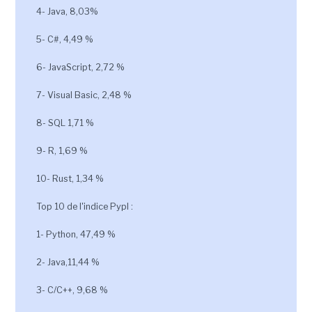
4- Java, 8,03%
5- C#, 4,49 %
6- JavaScript, 2,72 %
7- Visual Basic, 2,48 %
8- SQL 1,71 %
9- R, 1,69 %
10- Rust, 1,34 %
Top 10 de l'indice Pypl :
1- Python, 47,49 %
2- Java,11,44 %
3- C/C++, 9,68 %