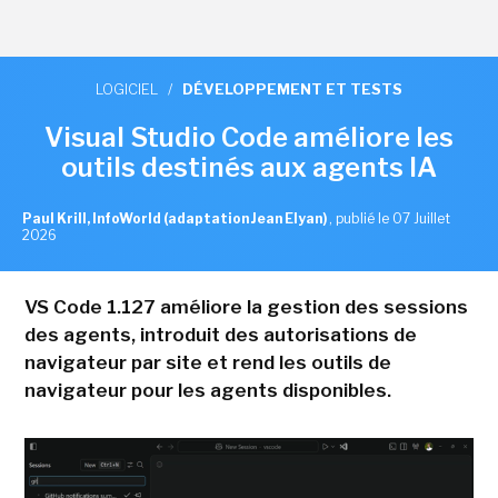
LOGICIEL
/
DÉVELOPPEMENT ET TESTS
Visual Studio Code améliore les
outils destinés aux agents IA
Paul Krill, InfoWorld (adaptation Jean Elyan)
,
publié le 07 Juillet
2026
VS Code 1.127 améliore la gestion des sessions
des agents, introduit des autorisations de
navigateur par site et rend les outils de
navigateur pour les agents disponibles.