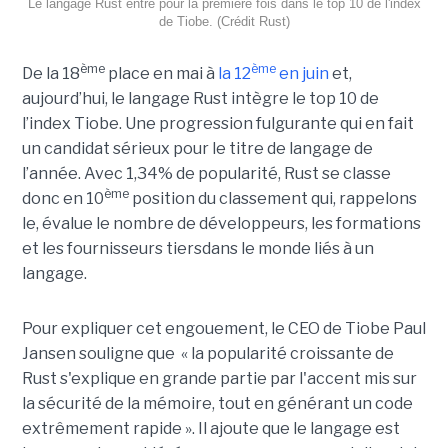
Le langage Rust entre pour la première fois dans le top 10 de l'index
de Tiobe. (Crédit Rust)
ème
ème
De la 18
place en mai à
la 12
en juin
et,
aujourd’hui, le langage Rust intègre le top 10 de
l’index Tiobe. Une progression fulgurante qui en fait
un candidat sérieux pour le titre de langage de
l’année. Avec 1,34% de popularité, Rust se classe
ème
donc en 10
position du classement qui, rappelons
le, évalue le nombre de développeurs, les formations
et les fournisseurs tiersdans le monde liés à un
langage.
Pour expliquer cet engouement, le CEO de Tiobe Paul
Jansen souligne que « la popularité croissante de
Rust s'explique en grande partie par l'accent mis sur
la sécurité de la mémoire, tout en générant un code
extrêmement rapide ». Il ajoute que le langage est