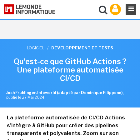
LOGICIEL
/
DÉVELOPPEMENT ET TESTS
Qu'est-ce que GitHub Actions ?
Une plateforme automatisée
CI/CD
Josh Fruhlinger, Infoworld (adapté par Dominique Filippone)
,
publié le 27 Mai 2024
La plateforme automatisée de CI/CD Actions
s'intègre à GitHub pour créer des pipelines
transparents et polyvalents. Zoom sur son