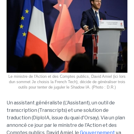
Le ministre de l'Action et des Comptes publics, David Amiel (ici lors
dun sommet Je choisis la French Tech), décide de généraliser trois
outils pour tenter de juguler le Shadow IA. (Photo : D.R.)
Un assistant généraliste (L'Assistant), un outil de
transcription (Transcripts) et une solution de
traduction (DiploIA, issue du quai d'Orsay). Via un plan
annoncé ce jour par le ministre de l'Action et des
Comptes publics, David Amiel, le
Gouvernement
va