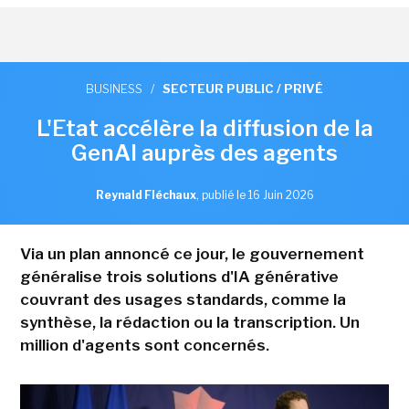
BUSINESS
/
SECTEUR PUBLIC / PRIVÉ
L'Etat accélère la diffusion de la
GenAI auprès des agents
Reynald Fléchaux
,
publié le 16 Juin 2026
Via un plan annoncé ce jour, le gouvernement
généralise trois solutions d'IA générative
couvrant des usages standards, comme la
synthèse, la rédaction ou la transcription. Un
million d'agents sont concernés.