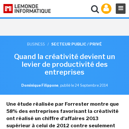
BUSINESS
/
SECTEUR PUBLIC / PRIVÉ
Quand la créativité devient un
levier de productivité des
entreprises
Dominique Filippone
,
publié le 24 Septembre 2014
Une étude réalisée par Forrester montre que
58% des entreprises favorisant la créativité
ont réalisé un chiffre d'affaires 2013
supérieur à celui de 2012 contre seulement