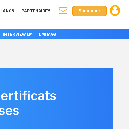
S'abonner
BLANCS
PARTENAIRES
INTERVIEW LMI
LMI MAG
ertificats
ses