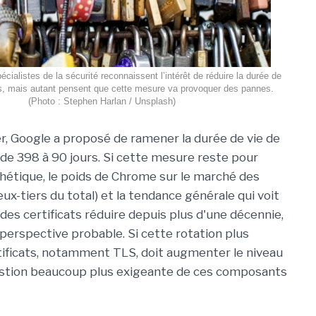
écialistes de la sécurité reconnaissent l’intérêt de réduire la durée de
ats, mais autant pensent que cette mesure va provoquer des pannes.
(Photo : Stephen Harlan / Unsplash)
r, Google a proposé de ramener la durée de vie de
s de 398 à 90 jours. Si cette mesure reste pour
thétique, le poids de Chrome sur le marché des
ux-tiers du total) et la tendance générale qui voit
 des certificats réduire depuis plus d'une décennie,
perspective probable. Si cette rotation plus
tificats, notamment TLS, doit augmenter le niveau
 gestion beaucoup plus exigeante de ces composants