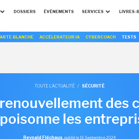
DOSSIERS
ÉVÉNEMENTS
SERVICES
LIVRES-
ARTE BLANCHE
ACCÉLERATEUR IA
CYBERCOACH
TESTS
TOUTE L'ACTUALITÉ
/
SÉCURITÉ
renouvellement des c
poisonne les entrepri
Reynald Fléchaux
,
publié le 16 Septembre 2024