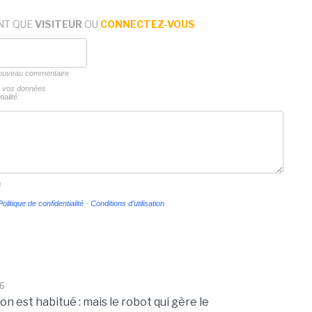
NT QUE
VISITEUR
OU
CONNECTEZ-VOUS
 nouveau commentaire
ns vos données
ialité.
s
Politique de confidentialité
-
Conditions d'utilisation
6
on est habitué : mais le robot qui gère le