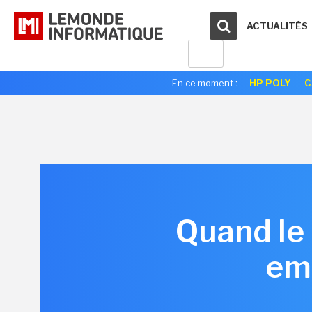
ACTUALITÉS
En ce moment :
HP POLY
C
Quand le 
em