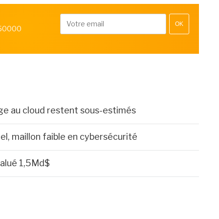
OK
 50000
age au cloud restent sous-estimés
l, maillon faible en cybersécurité
valué 1,5Md$