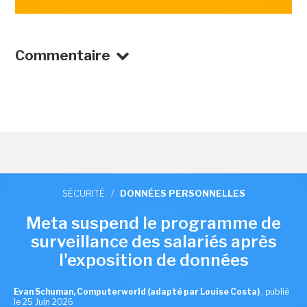
Commentaire
SÉCURITÉ
/
DONNÉES PERSONNELLES
Meta suspend le programme de
surveillance des salariés après
l'exposition de données
Evan Schuman, Computerworld (adapté par Louise Costa)
,
publié
le 25 Juin 2026