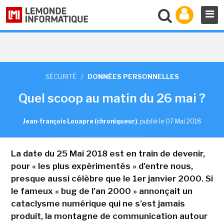
SÉCURITÉ
/
DONNÉES PERSONNELLES
Quel scoop au matin du 26 mai ?
Jean-françois Louapre (chroniqueur)
,
publié le 07 Mai 2018
La date du 25 Mai 2018 est en train de devenir,
pour « les plus expérimentés » d'entre nous,
presque aussi célèbre que le 1er janvier 2000. Si
le fameux « bug de l'an 2000 » annonçait un
cataclysme numérique qui ne s'est jamais
produit, la montagne de communication autour