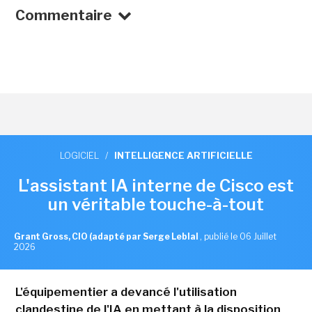
Commentaire
LOGICIEL
/
INTELLIGENCE ARTIFICIELLE
L'assistant IA interne de Cisco est
un véritable touche-à-tout
Grant Gross, CIO (adapté par Serge Leblal
,
publié le 06 Juillet
2026
L'équipementier a devancé l'utilisation
clandestine de l'IA en mettant à la disposition