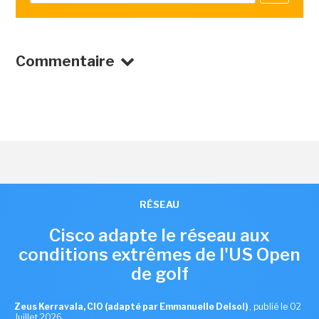
Commentaire
RÉSEAU
Cisco adapte le réseau aux
conditions extrêmes de l'US Open
de golf
Zeus Kerravala, CIO (adapté par Emmanuelle Delsol)
,
publié le 02
Juillet 2026