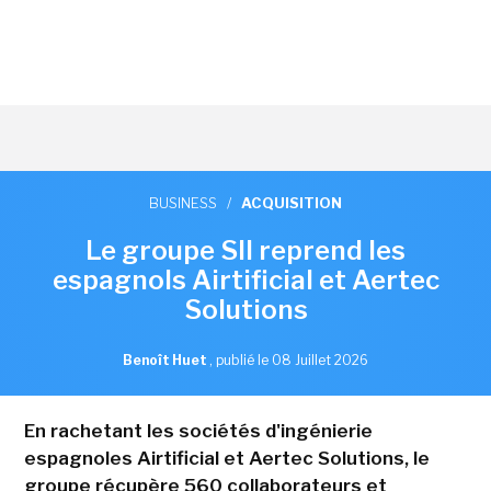
BUSINESS
/
ACQUISITION
Le groupe SII reprend les
espagnols Airtificial et Aertec
Solutions
Benoît Huet
,
publié le 08 Juillet 2026
En rachetant les sociétés d'ingénierie
espagnoles Airtificial et Aertec Solutions, le
groupe récupère 560 collaborateurs et