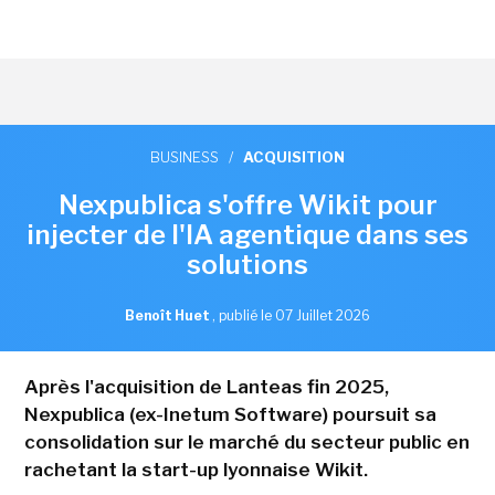
BUSINESS
/
ACQUISITION
Nexpublica s'offre Wikit pour
injecter de l'IA agentique dans ses
solutions
Benoît Huet
,
publié le 07 Juillet 2026
Après l'acquisition de Lanteas fin 2025,
Nexpublica (ex-Inetum Software) poursuit sa
consolidation sur le marché du secteur public en
rachetant la start-up lyonnaise Wikit.