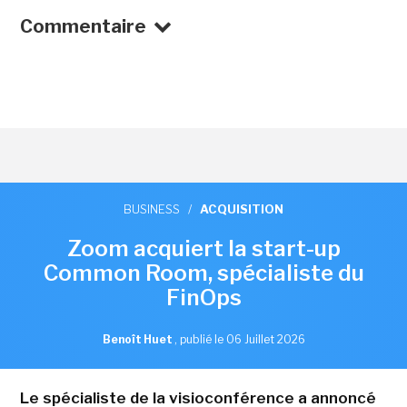
Commentaire
BUSINESS
/
ACQUISITION
Zoom acquiert la start-up
Common Room, spécialiste du
FinOps
Benoît Huet
,
publié le 06 Juillet 2026
Le spécialiste de la visioconférence a annoncé