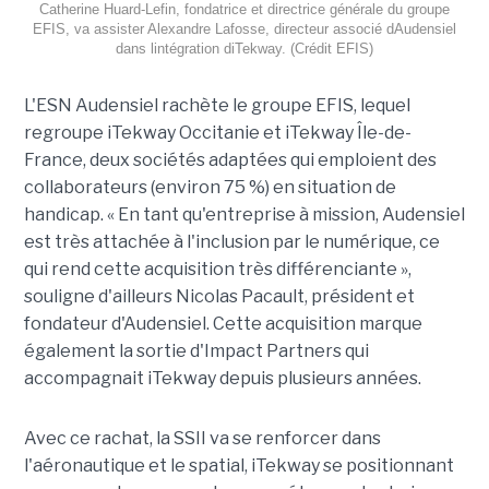
Catherine Huard-Lefin, fondatrice et directrice générale du groupe
EFIS, va assister Alexandre Lafosse, directeur associé dAudensiel
dans lintégration diTekway. (Crédit EFIS)
L'ESN Audensiel rachète le groupe EFIS, lequel
regroupe iTekway Occitanie et iTekway Île-de-
France, deux sociétés adaptées qui emploient des
collaborateurs (environ 75 %) en situation de
handicap. « En tant qu'entreprise à mission, Audensiel
est très attachée à l'inclusion par le numérique, ce
qui rend cette acquisition très différenciante »,
souligne d'ailleurs Nicolas Pacault, président et
fondateur d'Audensiel. Cette acquisition marque
également la sortie d'Impact Partners qui
accompagnait iTekway depuis plusieurs années.
Avec ce rachat, la SSII va se renforcer dans
l'aéronautique et le spatial, iTekway se positionnant