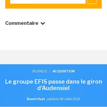
Commentaire
BUSINESS
/
ACQUISITION
Le groupe EFIS passe dans le giron
d'Audensiel
Benoît Huet
,
publié le 08 Juillet 2026