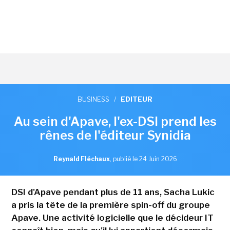
BUSINESS
/
EDITEUR
Au sein d'Apave, l'ex-DSI prend les
rênes de l'éditeur Synidia
Reynald Fléchaux
,
publié le 24 Juin 2026
DSI d'Apave pendant plus de 11 ans, Sacha Lukic
a pris la tête de la première spin-off du groupe
Apave. Une activité logicielle que le décideur IT