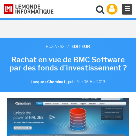
BUSINESS
/
EDITEUR
Rachat en vue de BMC Software
par des fonds d'investissement ?
Jacques Cheminat
,
publié le 06 Mai 2013