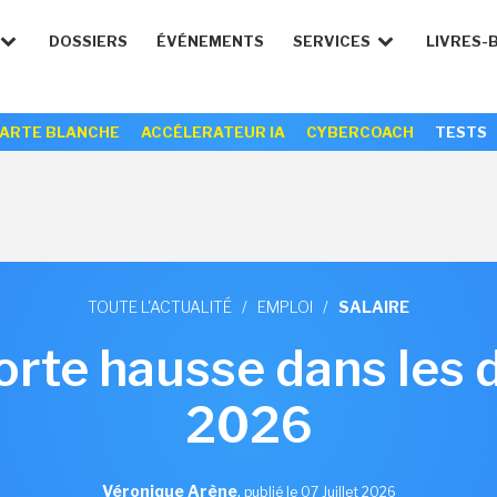
DOSSIERS
ÉVÉNEMENTS
SERVICES
LIVRES-
ARTE BLANCHE
ACCÉLERATEUR IA
CYBERCOACH
TESTS
TOUTE L'ACTUALITÉ
/
EMPLOI
/
SALAIRE
orte hausse dans les d
2026
Véronique Arène
,
publié le 07 Juillet 2026