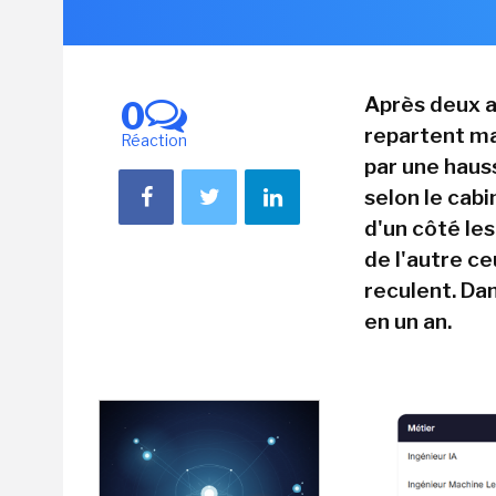
Après deux a
0
repartent ma
Réaction
par une haus
selon le cab
d'un côté les
de l'autre c
reculent. Dan
en un an.