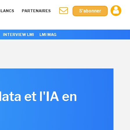
S'abonner
BLANCS
PARTENAIRES
INTERVIEW LMI
LMI MAG
ata et l'IA en