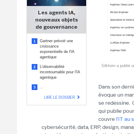
Les agents IA,
nouveaux objets
de gouvernance
Gartner prévoit une
1
croissance
exponentielle de l'IA
agentique
Silkhom a publié un
L'observabilité
2
incontournable pour l'IA
agentique
Dans son derni
...
3
évoque un marc
LIRE LE DOSSIER
se redessine. 
qui publie pour
couvre
l’IT au 
cybersécurité, data, ERP, design, mana