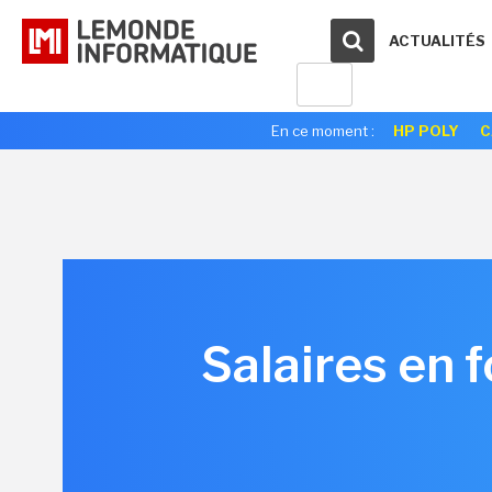
ACTUALITÉS
En ce moment :
HP POLY
C
Salaires en f