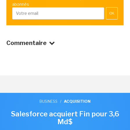
abonnés
OK
Commentaire
BUSINESS
/
ACQUISITION
Salesforce acquiert Fin pour 3,6
Md$