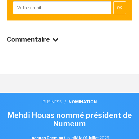
OK
Commentaire
BUSINESS
/
NOMINATION
Mehdi Houas nommé président de
Numeum
Jacques Cheminat
,
publié le 01 Juillet 2026