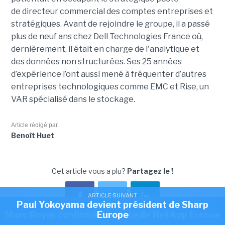
de directeur commercial des comptes entreprises et
stratégiques. Avant de rejoindre le groupe, il a passé
plus de neuf ans chez Dell Technologies France où,
dernièrement, il était en charge de l'analytique et
des données non structurées. Ses 25 années
d’expérience l’ont aussi mené à fréquenter d’autres
entreprises technologiques comme EMC et Rise, un
VAR spécialisé dans le stockage.
Article rédigé par
Benoît Huet
Cet article vous a plu?
Partagez le !
ARTICLE SUIVANT
Paul Yokoyama devient président de Sharp
ARTICLE SUIVANT
Marc Royer confirmé à la tête de NetApp France
Europe