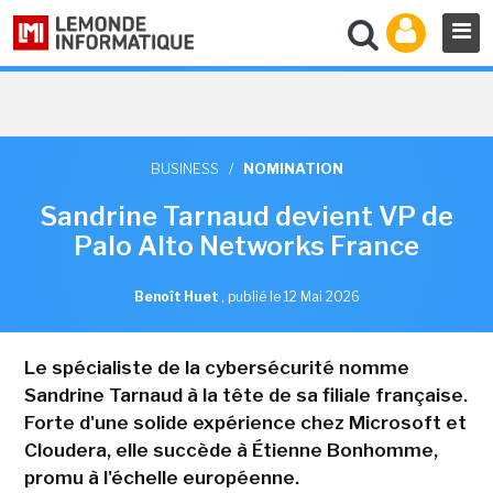
BUSINESS
/
NOMINATION
Sandrine Tarnaud devient VP de
Palo Alto Networks France
Benoît Huet
,
publié le 12 Mai 2026
Le spécialiste de la cybersécurité nomme
Sandrine Tarnaud à la tête de sa filiale française.
Forte d'une solide expérience chez Microsoft et
Cloudera, elle succède à Étienne Bonhomme,
promu à l'échelle européenne.