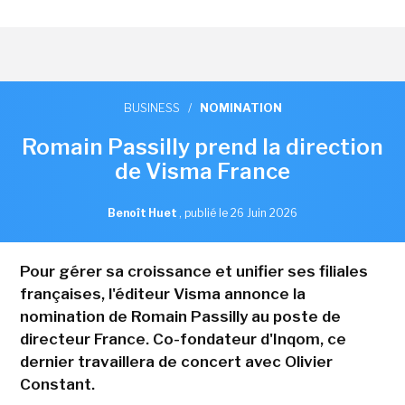
BUSINESS
/
NOMINATION
Romain Passilly prend la direction
de Visma France
Benoît Huet
,
publié le 26 Juin 2026
Pour gérer sa croissance et unifier ses filiales
françaises, l'éditeur Visma annonce la
nomination de Romain Passilly au poste de
directeur France. Co-fondateur d'Inqom, ce
dernier travaillera de concert avec Olivier
Constant.