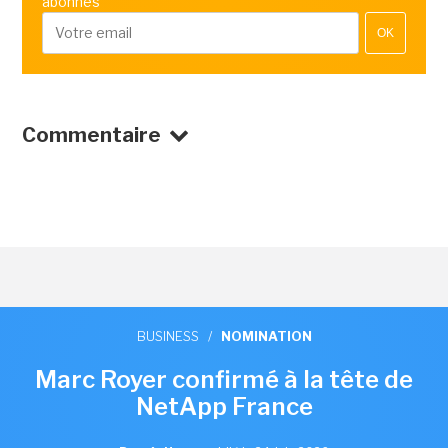
abonnés
OK
Commentaire
BUSINESS
/
NOMINATION
Marc Royer confirmé à la tête de
NetApp France