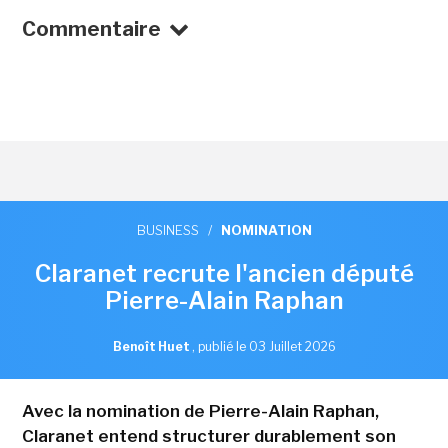
Commentaire
BUSINESS
/
NOMINATION
Claranet recrute l'ancien député
Pierre-Alain Raphan
Benoît Huet
,
publié le 03 Juillet 2026
Avec la nomination de Pierre-Alain Raphan,
Claranet entend structurer durablement son