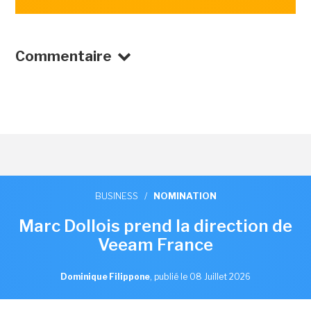
Commentaire
BUSINESS
/
NOMINATION
Marc Dollois prend la direction de
Veeam France
Dominique Filippone
,
publié le 08 Juillet 2026