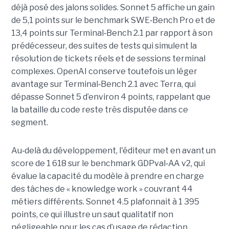
déjà posé des jalons solides. Sonnet 5 affiche un gain
de 5,1 points sur le benchmark SWE
‑
Bench Pro et de
13,4 points sur Terminal
‑
Bench 2.1 par rapport à son
prédécesseur, des suites de tests qui simulent la
résolution de tickets réels et de sessions terminal
complexes. OpenAI conserve toutefois un léger
avantage sur Terminal
‑
Bench 2.1 avec Terra, qui
dépasse Sonnet 5 d’environ 4 points, rappelant que
la bataille du code reste très disputée dans ce
segment.
Au
‑
delà du développement, l'éditeur met en avant un
score de 1 618 sur le benchmark GDPval
‑
AA v2, qui
évalue la capacité du modèle à prendre en charge
des tâches de « knowledge work » couvrant 44
métiers différents. Sonnet 4.5 plafonnait à 1 395
points, ce qui illustre un saut qualitatif non
négligeable pour les cas d’usage de rédaction,