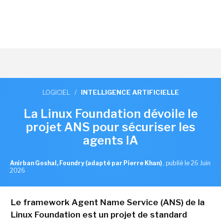
LOGICIEL
/
INTELLIGENCE ARTIFICIELLE
La Linux Foundation dévoile le
projet ANS pour sécuriser les
agents IA
Anirban Goshal, Foundry (adapté par Pierre Khan)
,
publié le 26 Juin
2026
Le framework Agent Name Service (ANS) de la
Linux Foundation est un projet de standard