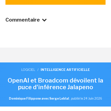
Commentaire
LOGICIEL
/
INTELLIGENCE ARTIFICIELLE
OpenAI et Broadcom dévoilent la
puce d'inférence Jalapeno
Dominique Filippone avec Serge Leblal
,
publié le 24 Juin 2026