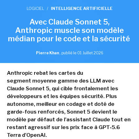
LOGICIEL
/
INTELLIGENCE ARTIFICIELLE
Avec Claude Sonnet 5,
Anthropic muscle son modèle
médian pour le code et la sécurité
Pierre Khan
,
publié le 01 Juillet 2026
Anthropic rebat les cartes du
segment moyenne gamme des LLM avec
Claude Sonnet 5, qui cible frontalement les
développeurs et les équipes sécurité. Plus
autonome, meilleur en codage et doté de
garde-fous renforcés, Sonnet 5 devient le
modèle par défaut de l'assistant Claude tout en
restant agressif sur les prix face à GPT‑5.6
Terra d'OpenAI.