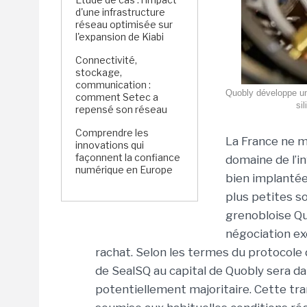
d'une infrastructure
réseau optimisée sur
l'expansion de Kiabi
Connectivité,
stockage,
communication :
Quobly développe un
comment Setec a
si
repensé son réseau
Comprendre les
La France
ne m
innovations qui
façonnent la confiance
domaine de l’i
numérique en Europe
bien implant
plus petites s
grenobloise
Qu
négociation ex
rachat.
Selon les termes du protocole d
de
SealSQ
au capital de
Quobly
sera da
potentiellement majoritaire. Cette tra