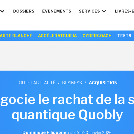
DOSSIERS
ÉVÉNEMENTS
SERVICES
LIVRES-
ARTE BLANCHE
ACCÉLERATEUR IA
CYBERCOACH
TESTS
TOUTE L'ACTUALITÉ
/
BUSINESS
/
ACQUISITION
ocie le rachat de la 
quantique Quobly
Dominique Filippone
,
publié le 20 Janvier 2026