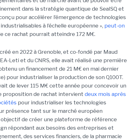
glementaires et de marché avant de pouvoir être
leinement dans la stratégie quantique de
SealSQ
et
 conçu pour accélérer l’émergence de technologies
industrialisables à l’échelle européenne »,
peut-on
e ce rachat pourrait atteindre
172 M€
.
créé en 2022 à Grenoble, et co-fondé par Maud
CEA-Leti et du CNRS, elle avait réalisé une première
 obtenu un financement de 21 M€ en mai dernier
) pour industrialiser la production de son Q100T.
yait de lever 115 M€ cette année pour concevoir un
e proposition de rachat intervient
deux mois après
ociétés
pour industrialiser les technologies
ur présence tant sur le marché européen
objectif de créer une plateforme de référence
ign répondant aux besoins des entreprises et
gnement, des services financiers, de la pharmacie