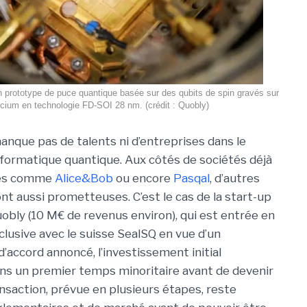
 prototype de puce quantique basée sur des qubits de spin gravés sur
licium en technologie FD-SOI 28 nm. (crédit : Quobly)
anque pas de talents ni d’entreprises dans le
nformatique quantique. Aux côtés de sociétés déjà
ées comme
Alice&Bob
ou encore
Pasqal
, d’autres
ont aussi prometteuses. C’est le cas
de la start-up
obly (10 M€ de revenus environ)
,
qui est entré
e
en
clusive avec le suisse
SealSQ
en vue d’un
’accord annoncé, l’investissement initial
ns un premier temps minoritaire avant de devenir
nsaction, prévue en plusieurs étapes, reste