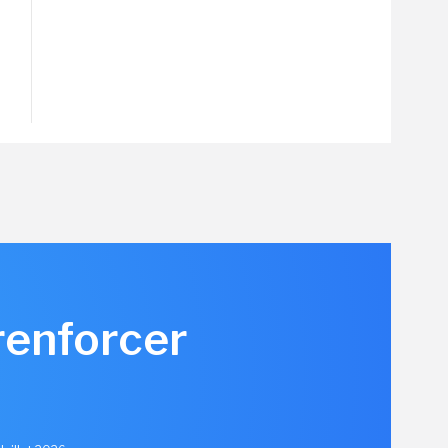
renforcer
u