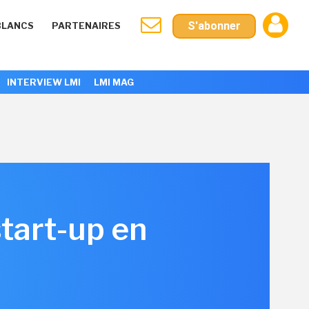
S'abonner
BLANCS
PARTENAIRES
INTERVIEW LMI
LMI MAG
start-up en