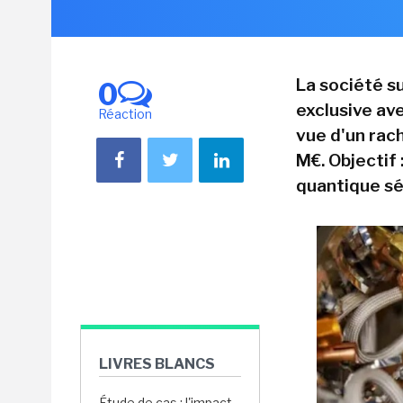
La société s
0
exclusive av
Réaction
vue d'un rac
M€. Objectif
quantique sé
LIVRES BLANCS
Étude de cas : l'impact