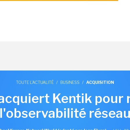
TOUTE L'ACTUALITÉ
/
BUSINESS
/
ACQUISITION
 acquiert Kentik pour 
l'observabilité résea