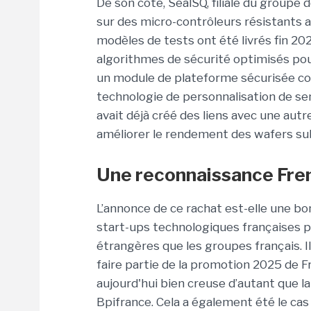
De son côté,
SealSQ
, filiale du g
roupe d
sur des
micro-contrôleurs
résistants 
modèles de tests ont été livrés fin 20
algorithmes de sécurité optimisés po
un module de plateforme sécurisée con
technologie de personnalisation de se
avait
déjà créé des liens avec une autr
améliorer le rendement des wafers
su
Une reconnaissance Fren
L’annonce de ce rachat est-elle une b
start-ups technologiques françaises 
étrangères que les groupes français.
I
faire partie de la promotion 2025 de 
aujourd'hui bien creuse d’autant que
l
Bpifrance
. Cela a également été le ca