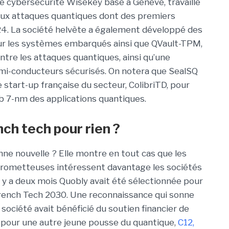
e cybersécurité
Wisekey
basé à Genève, travaille
aux attaques quantiques dont des premiers
24. La société
helvète
a également
développé des
ur les systèmes embarqués ainsi que
QVault
-TPM,
tre les attaques quantiques, ainsi qu’une
mi-conducteurs sécurisés.
On notera que
SealSQ
e start-up française du secteur,
ColibriTD
, pour
b
7-nm des applications quantiques.
ch tech pour rien ?
onne nouvelle ?
Elle montre en tout cas que les
prometteuses intéressent davantage les sociétés
l y a deux mois
Quobly
a
vait
été sélectionné
e
pour
French Tech 2030
. Une
reconnaissance
qui sonne
a société avai
t bénéficié du soutien financier de
s pour une autre jeune pousse du quantique,
C12,