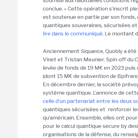
soumise aux habituelles conditions ré
conclue. « Cette opération s’inscrit p
est soutenue en partie par son fonds,
quantiques souveraines, sécurisées et 
lire dans le communiqué
. Le montant d
Anciennement Siquance, Quobly a été 
Vinet et Tristan Meunier. Spin-off du 
levée de fonds de 19 M€ en 2023 puis
(dont 15 M€ de subvention de Bpifrance
En décembre dernier, la société prévo
système quantique.
L’annonce de cett
celle d’un partenariat entre les deux s
quantiques sécurisées
et renforcer
le
qu’américain. Ensemble, elles
ont pour 
pour le calcul quantique
secure
by des
organisations de la défense, du rensei