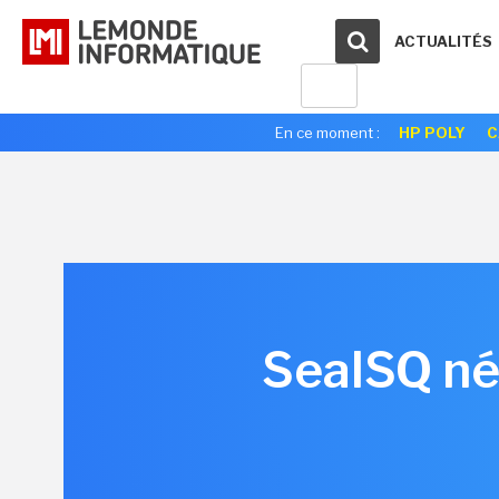
ACTUALITÉS
En ce moment :
HP POLY
C
SealSQ nég