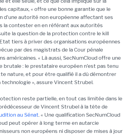
et elle seule, et ce que cela implique sur la
 des capitaux, « offre une bonne garantie que le
ion d'une autorité non européenne affectant ses
s la contester en en référant aux autorités
ite la question de la protection contre le kill
 Etat tiers à priver des organisations européennes
vécue par des magistrats de la Cour pénale
ons américaines. « Là aussi, SecNumCloud offre une
 brutale : le prestataire européen n'est pas tenu
te nature, et pour être qualifié il a dû démontrer
a technologie », assure Vincent Strubel.
tection reste partielle, en tout cas limitée dans le
prédécesseur de Vincent Strubel à la tête de
audition au Sénat
. « Une qualification SecNumCloud
cloud peut opérer à long terme en autarcie
nisseurs non européens ni disposer de mises à jour