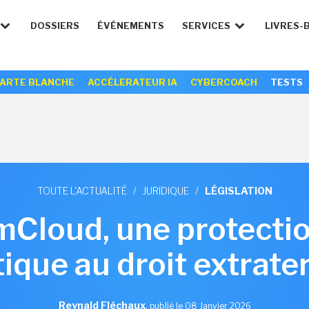
DOSSIERS
ÉVÉNEMENTS
SERVICES
LIVRES-
ARTE BLANCHE
ACCÉLERATEUR IA
CYBERCOACH
TESTS
TOUTE L'ACTUALITÉ
/
JURIDIQUE
/
LÉGISLATION
Cloud, une protection
que au droit extrater
Reynald Fléchaux
,
publié le 08 Janvier 2026