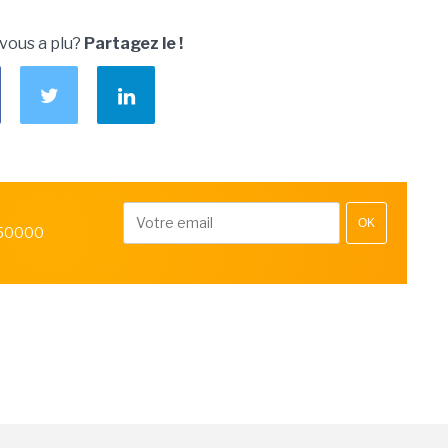
 vous a plu?
Partagez le !
OK
 50000