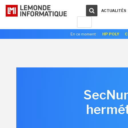
ACTUALITÉS
En ce moment :
HP POLY
C
SecNum
herméti