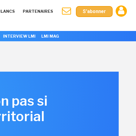
S'abonner
BLANCS
PARTENAIRES
INTERVIEW LMI
LMI MAG
 pas si
ritorial