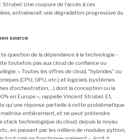
t Strubel. Une coupure de l'accès à ces
ciées, entraînerait une dégradation progressive du
pen source
ette question de la dépendance à la technologie -
ite toutefois pas aux cloud de confiance ou
ivilégie. « Toutes les offres de cloud, "hybrides" ou
iques (CPU, GPU, etc.) et logiciels (systèmes
es d'orchestration, ...) dont la conception ou la
00% en Europe », rappelle Vincent Strubel. Et,
te qu'une réponse partielle à cette problématique
ne maîtrise entièrement, et ne peut prétendre
la stack technologique du cloud, depuis le noyau
c., en passant par les milliers de modules python,
e tout cela ne fonctionne vraiment », écrit-il.