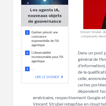
Les agents IA,
nouveaux objets
de gouvernance
Vincent Strubel, di
Gartner prévoit une
1
composants électro
croissance
exponentielle de l'IA
agentique
Dans un post pu
L'observabilité
2
incontournable pour l'IA
général de l'A
agentique
d'information)
...
3
de la qualific
LIRE LE DOSSIER
celle, annoncée
certes portées 
dépendent tec
américains, respectivement Google et 
Vincent Strubel rebaptise en cloud h