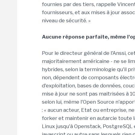
fournies par des tiers, rappelle Vincen
fournisseurs, et aux mises à jour asso
niveau de sécurité. »
Aucune réponse parfaite, même l'o
Pour le directeur général de l'Anssi, c
majoritairement américaine - ne se lim
hybrides, selon la terminologie qu'il pr
non, dépendent de composants électron
d'exploitation, bases de données, couch
mise à jour ne sont pas maîtrisées à 1
selon lui, même l'Open Source n'appor
: « aucun acteur, Etat ou entreprise, 
forker et maintenir en autarcie toute 
Linux jusqu'à Openstack, PostgreSQL et
javascript ou autre sans lesquels rien d