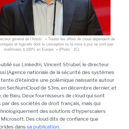
recteur général de l’Anssi : « Toutes les offres de cloud dépendent de
niques et logiciels dont la conception ou la mise à jour ne sont pas
maîtrisées à 100% en Europe. » (Photo : JC)
blié sur LinkedIn, Vincent Strubel, le directeur
nssi (Agence nationale de la sécurité des systèmes
, tente d'éteindre une polémique naissante autour
ation SecNumCloud de S3ns, en décembre dernier, et
, de Bleu. Deux fournisseurs de cloud qui sont
par des sociétés de droit français, mais qui
hnologiquement des solutions d'hyperscalers
Microsoft. Des cloud dits de confiance que
ybrides dans
sa publication
.