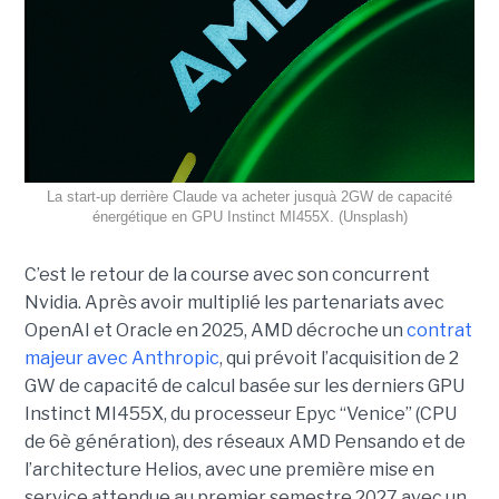
La start-up derrière Claude va acheter jusquà 2GW de capacité
énergétique en GPU Instinct MI455X. (Unsplash)
C’est le retour de la course avec son concurrent
Nvidia.
Après avoir multiplié les partenariats avec
OpenAI et Oracle en 2025, AMD décroche un
contrat
majeur avec Anthropic
, qui prévoit l’acquisition de 2
GW de capacité de calcul basée sur les derniers GPU
Instinct MI455X, du
processeur
Epyc
“Venice” (CPU
de 6è génération), des réseaux
AMD Pensando
et de
l’architecture Helios, avec une première mise en
service attendue au premier semestre 2027 avec un