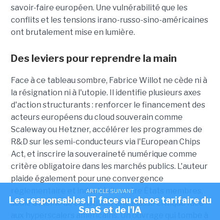
savoir-faire européen. Une vulnérabilité que les
conflits et les tensions irano-russo-sino-américaines
ont brutalement mise en lumière.
Des leviers pour reprendre la main
Face à ce tableau sombre, Fabrice Willot ne cède ni à
la résignation ni à l'utopie. Il identifie plusieurs axes
d'action structurants : renforcer le financement des
acteurs européens du cloud souverain comme
Scaleway ou Hetzner, accélérer les programmes de
R&D sur les semi-conducteurs via l'European Chips
Act, et inscrire la souveraineté numérique comme
critère obligatoire dans les marchés publics. L'auteur
plaide également pour une convergence
réglementaire et industrielle entre États membres,
ARTICLE SUIVANT
Les responsables IT face au chaos tarifaire du
seule à même de constituer une masse critique face
SaaS et de l'IA
aux hyperscalers américains. Un ouvrage qui tombe à