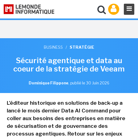
BUSINESS
/
STRATÉGIE
Sécurité agentique et data au
coeur de la stratégie de Veeam
Dominique Filippone
,
publié le 30 Juin 2026
L'éditeur historique en solutions de back-up a
lancé le mois dernier Data AI Command pour
coller aux besoins des entreprises en matière
de sécurisation et de gouvernance des
processus agentiques. Retour sur les enjeux