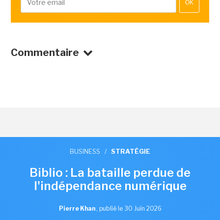
OK
Commentaire
BUSINESS
/
STRATÉGIE
Biblio : La bataille perdue de
l'indépendance numérique
Pierre Khan
,
publié le 30 Juin 2026