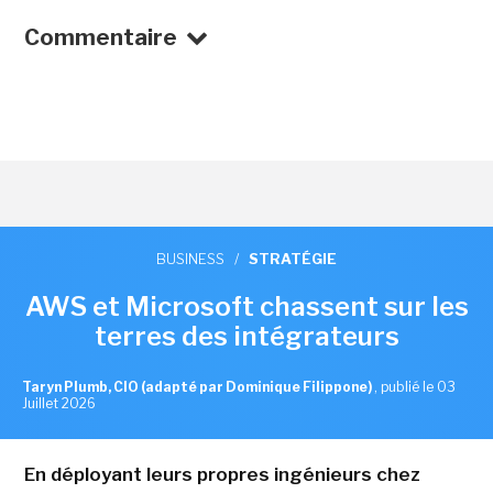
Commentaire
BUSINESS
/
STRATÉGIE
AWS et Microsoft chassent sur les
terres des intégrateurs
Taryn Plumb, CIO (adapté par Dominique Filippone)
,
publié le 03
Juillet 2026
En déployant leurs propres ingénieurs chez