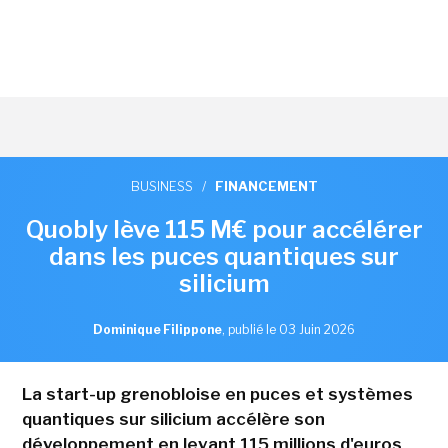
BUSINESS
/
FINANCEMENT
Quobly lève 115 M€ pour accélérer
dans les puces quantiques sur
silicium
Dominique Filippone
,
publié le 03 Juin 2026
La start-up grenobloise en puces et systèmes
quantiques sur silicium accélère son
développement en levant 115 millions d'euros