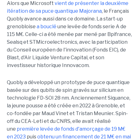
Alors que Microsoft
vient de présenter la deuxième
itération de sa puce quantique Majorana
, le Français
Quobly avance aussi dans ce domaine. La start-up
grenobloise
a bouclé
une levée de fonds serie A de
115 M€. Celle-ci a été menée par mené par Bpifrance,
Sealsq et STMicroelectronics, avec la participation
du Conseil européen de l'innovation (Fonds EIC), de
Blast, d'Air Liquide Venture Capital, et son
investisseur historique Innovacom.
Quobly a développé un prototype de puce quantique
basée sur des qubits de spin gravés sur silicium en
technologie FD-SOI 28 nm. Anciennement Siquance,
la jeune pousse a été créée en 2022 à Grenoble, et
co-fondée par Maud Vinet et Tristan Meunier. Spin-
off du CEA-Leti et du CNRS, elle avait réalisé
une
première levée de fonds d'amorçage de 19 M€
en 2023
puis
obtenu un financement de 21 M€ en mai