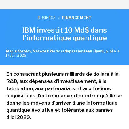
BUSINESS
/
FINANCEMENT
IBM investit 10 Md$ dans
l'informatique quantique
Maria Korolov, Network World (adaptation Jean Elyan)
,
publié le
17 Juin 2026
En consacrant plusieurs milliards de dollars à la
R&D, aux dépenses d'investissement, à la
fabrication, aux partenariats et aux fusions-
acquisitions, l'entreprise veut montrer qu'elle se
donne les moyens d'arriver à une informatique
quantique évolutive et tolérante aux pannes
d'ici 2029.