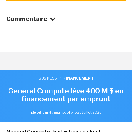
Commentaire
BUSINESS
/
FINANCEMENT
General Compute lève 400 M $ en
financement par emprunt
Elgodjam Hanna
,
publié le 21 Juillet 2026
General Compute, la start-up de cloud