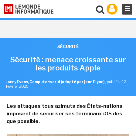
SÉCURITÉ
Sécurité : menace croissante sur
les produits Apple
Jonny Evans, Computerworld (adapté par jean Elyan)
,
publié le 12
Février 2025
Les attaques tous azimuts des États-nations
imposent de sécuriser ses terminaux iOS dès
que possible.