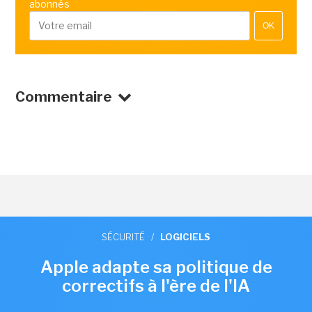
abonnés
OK
Commentaire
SÉCURITÉ
/
LOGICIELS
Apple adapte sa politique de
correctifs à l'ère de l'IA