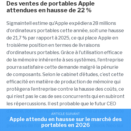
Des ventes de portables Apple
attendues en hausse de 22 %
Sigmaintell estime qu'Apple expédiera 28 millions
d'ordinateurs portables cette année, soit une hausse
de 21,7 % par rapport à 2025, ce qui place Apple en
troisième position en termes de livraisons
d'ordinateurs portables. Grâce à l'utilisation efficace
de la mémoire inhérente à ses systèmes, l'entreprise
pourra satisfaire cette demande malgré la pénurie
de composants. Selon le cabinet d’études, c’est cette
efficacité en matière de production de mémoire qui
protègera l’entreprise contre la hausse des coûts, ce
qui n’est pas le cas de ses concurrents qui en subiront
les répercussions. Il est probable que le futur CEO
d'Apple, John Ternus, présenté comme un spécialiste
ARTICLE SUIVANT
du hardware, se réjouira de constater les retombées
Apple attendu en hausse sur le marché des
portables en 2026
positives de l'offensive massive du MacBook Neo sur