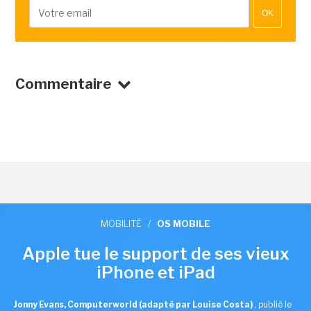
OK
Commentaire
MOBILITÉ
/
OS MOBILE
Apple tue le support de ses vieux
iPhone et iPad
Jonny Evans, Computerworld (adapté par Louise Costa)
,
publié le