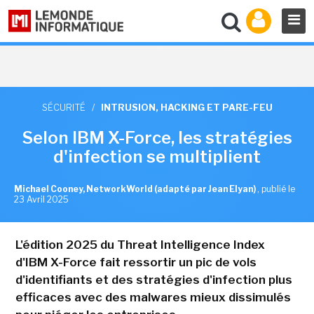
SÉCURITÉ
/
INTRUSION, HACKING ET PARE-FEU
Selon IBM X-Force, les stratégies
d'infection se multiplient
Michael Cooney, NetworkWorld (adapté par Jean Elyan)
,
publié le
23 Avril 2025
L'édition 2025 du Threat Intelligence Index
d'IBM X-Force fait ressortir un pic de vols
d'identifiants et des stratégies d'infection plus
efficaces avec des malwares mieux dissimulés