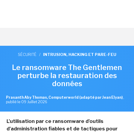
SÉCURITÉ
/
INTRUSION, HACKING ET PARE-FEU
Le ransomware The Gentlemen
perturbe la restauration des
données
Prasanth Aby Thomas, Computerworld (adapté par Jean Elyan)
,
publié le 09 Juillet 2026
L'utilisation par ce ransomware d'outils
d'administration fiables et de tactiques pour