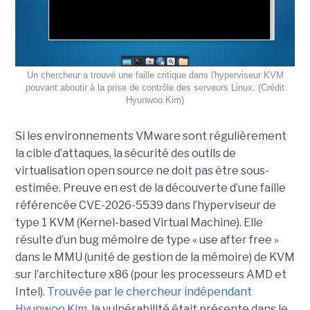
Un chercheur a trouvé une faille critique dans l'hyperviseur KVM
pouvant aboutir à la prise de contrôle des serveurs Linux. (Crédit
Hyunwoo Kim)
Si les environnements VMware sont régulièrement
la cible d’attaques, la sécurité des outils de
virtualisation open source ne doit pas être sous-
estimée. Preuve en est de la découverte d’une faille
référencée CVE-2026-5539 dans l’hyperviseur de
type 1 KVM (Kernel-based Virtual Machine). Elle
résulte d’un bug mémoire de type « use after free »
dans le MMU (unité de gestion de la mémoire) de KVM
sur l’architecture x86 (pour les processeurs AMD et
Intel).
Trouvée par le chercheur indépendant
Hyunwoo Kim
, la vulnérabilité était présente dans le