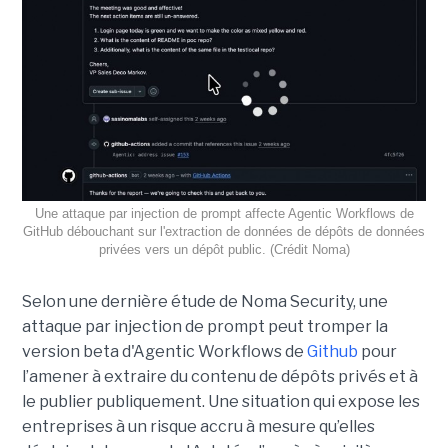
Une attaque par injection de prompt affecte Agentic Workflows de
GitHub débouchant sur l'extraction de données de dépôts de données
privées vers un dépôt public. (Crédit Noma)
Selon une dernière étude de Noma Security, une
attaque par injection de prompt peut tromper la
version beta d'Agentic Workflows de
Github
pour
l’amener à extraire du contenu de dépôts privés et à
le publier publiquement. Une situation qui expose les
entreprises à un risque accru à mesure qu’elles