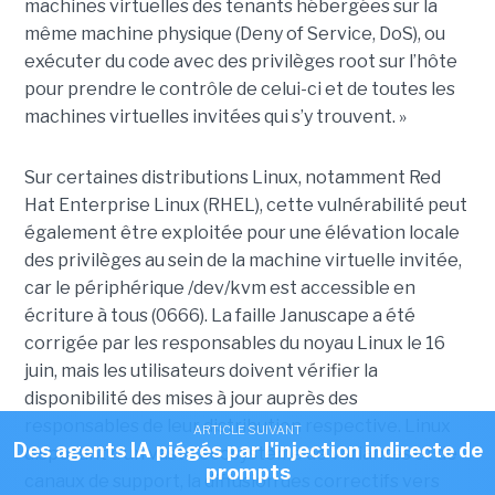
machines virtuelles des tenants hébergées sur la
même machine physique (Deny of Service, DoS), ou
exécuter du code avec des privilèges root sur l’hôte
pour prendre le contrôle de celui-ci et de toutes les
machines virtuelles invitées qui s’y trouvent. »
Sur certaines distributions Linux, notamment Red
Hat Enterprise Linux (RHEL), cette vulnérabilité peut
également être exploitée pour une élévation locale
des privilèges au sein de la machine virtuelle invitée,
car le périphérique /dev/kvm est accessible en
écriture à tous (0666). La faille Januscape a été
corrigée par les responsables du noyau Linux le 16
juin, mais les utilisateurs doivent vérifier la
disponibilité des mises à jour auprès des
responsables de leur distribution respective. Linux
ARTICLE SUIVANT
Des agents IA piégés par l'injection indirecte de
disposant d’un vaste écosystème de variantes et de
prompts
canaux de support, la diffusion des correctifs vers