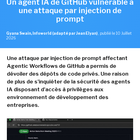
Un agent IA de GitHub vulnérable à
une attaque par injection de
prompt
Gyana Swain, Infoworld (adapté par Jean Elyan)
,
publié le 10 Juillet
2026
Une attaque par injection de prompt affectant
Agentic Workflows de GitHub a permis de
dévoiler des dépôts de code privés. Une raison
de plus de s'inquiéter de la sécurité des agents
IA disposant d'accès à privilèges aux
environnement de développement des
entreprises.