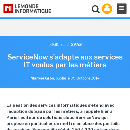
LOGICIEL
/
SAAS
ServiceNow s'adapte aux services
IT voulus par les métiers
Maryse Gros
,
publié le 09 Octobre 2014
La gestion des services informatiques s'étend avec
l'adoption du SaaS par les métiers, a rappelé hier à
Paris l'éditeur de solutions cloud ServiceNow qui
propose en particulier de mettre en place des portails
de services. Son modèle séduit 150 à 200 entreprises