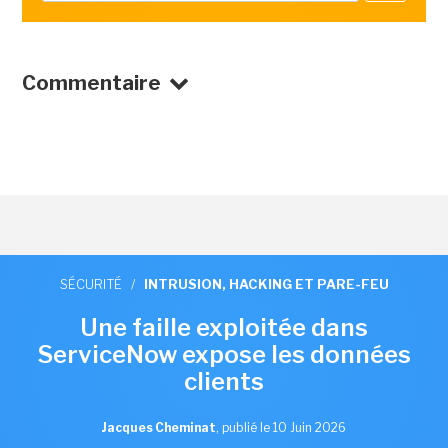
Commentaire
SÉCURITÉ
/
INTRUSION, HACKING ET PARE-FEU
Une faille exploitée dans
ServiceNow expose les données
clients
Jacques Cheminat
,
publié le 10 Juin 2026