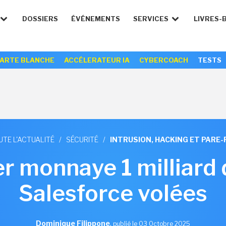
DOSSIERS
ÉVÉNEMENTS
SERVICES
LIVRES-
ARTE BLANCHE
ACCÉLERATEUR IA
CYBERCOACH
TESTS
UTE L'ACTUALITÉ
/
SÉCURITÉ
/
INTRUSION, HACKING ET PARE-
r monnaye 1 milliard
Salesforce volées
Dominique Filippone
,
publié le 03 Octobre 2025