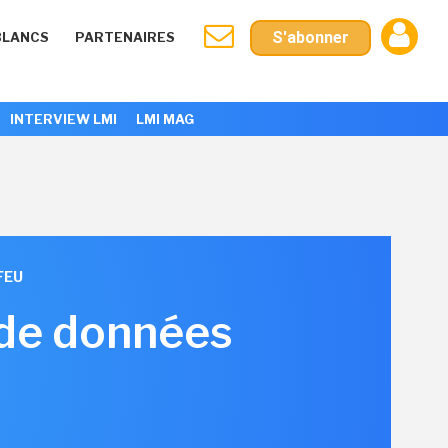
S'abonner
BLANCS
PARTENAIRES
INTERVIEW LMI
LMI MAG
FEU
 de données