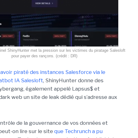
nel ShinyHunter met la pression sur les victimes du piratage Salesloft
pour payer des rançons. (crédit : DR)
avoir piraté des instances Salesforce via le
atbot IA Salesloft
, ShinyHunter donne des
 cybergang, également appelé Lapsus$ et
 dark web un site de leak dédié qui s’adresse aux
ntrôle de la gouvernance de vos données et
eut-on lire sur le site
que Techrunch a pu