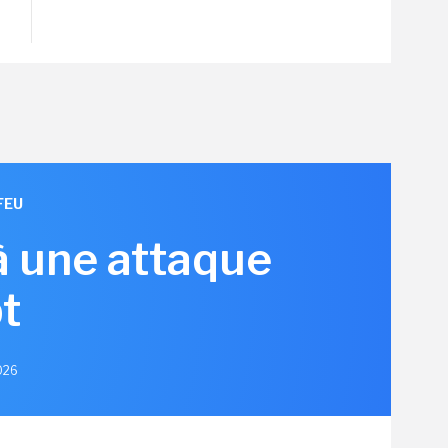
FEU
à une attaque
t
2026