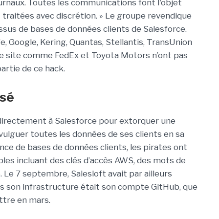
journaux. Toutes les communications font l'objet
t traitées avec discrétion. » Le groupe revendique
 issus de bases de données clients de Salesforce.
fe, Google, Kering, Quantas, Stellantis, TransUnion
le site comme FedEx et Toyota Motors n’ont pas
artie de ce hack.
isé
directement à Salesforce pour extorquer une
vulguer toutes les données de ses clients en sa
nce de bases de données clients, les pirates ont
bles incluant des clés d’accès AWS, des mots de
 Le 7 septembre, Salesloft avait par ailleurs
ans son infrastructure était son compte GitHub, que
ttre en mars.