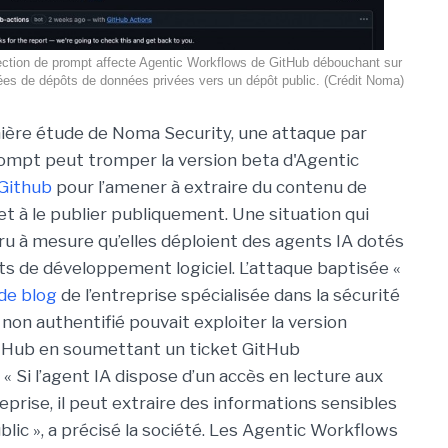
ection de prompt affecte Agentic Workflows de GitHub débouchant sur
nées de dépôts de données privées vers un dépôt public. (Crédit Noma)
ière étude de Noma Security, une attaque par
rompt peut tromper la version beta d'Agentic
Github
pour l’amener à extraire du contenu de
et à le publier publiquement. Une situation qui
ru à mesure qu’elles déploient des agents IA dotés
ts de développement logiciel. L’attaque baptisée «
 de blog
de l’entreprise spécialisée dans la sécurité
non authentifié pouvait exploiter la version
tHub en soumettant un ticket GitHub
« Si l’agent IA dispose d’un accès en lecture aux
prise, il peut extraire des informations sensibles
lic », a précisé la société. Les Agentic Workflows