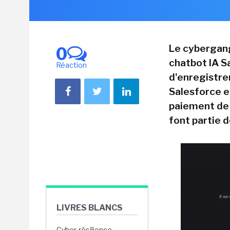
Le cybergang
0
chatbot IA Sa
Réaction
d'enregistre
Salesforce e
paiement de r
font partie d
LIVRES BLANCS
Cyber-résilience