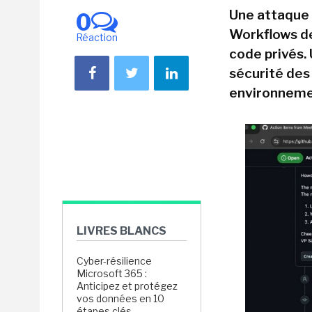
Une attaque 
0
Workflows de
Réaction
code privés. 
sécurité des
environneme
LIVRES BLANCS
Cyber-résilience
Microsoft 365 :
Anticipez et protégez
vos données en 10
étapes clés