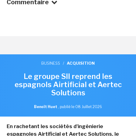
Commentaire
BUSINESS
/
ACQUISITION
Le groupe SII reprend les
espagnols Airtificial et Aertec
Solutions
Benoît Huet
,
publié le 08 Juillet 2026
En rachetant les sociétés d'ingénierie
espagnoles Airtificial et Aertec Solutions, le