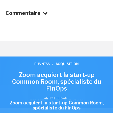
Commentaire
BUSINESS
/
ACQUISITION
Zoom acquiert la start-up
Common Room, spécialiste du
FinOps
ARTICLE SUIVANT
Benoît Huet
,
publié le 06 Juillet 2026
Zoom acquiert la start-up Common Room,
spécialiste du FinOps