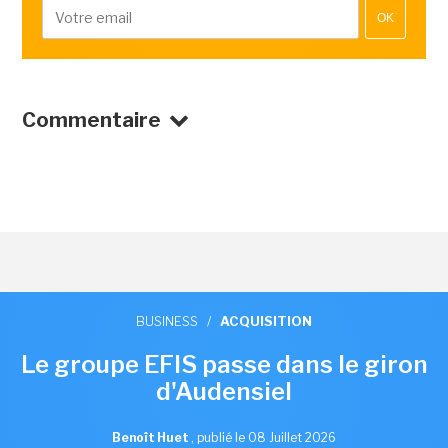
OK
Commentaire
BUSINESS
/
ACQUISITION
Le groupe EFIS passe dans le giron
d'Audensiel
Benoît Huet
,
publié le 08 Juillet 2026