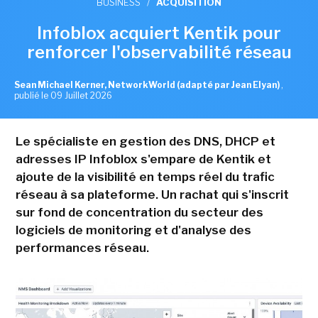
BUSINESS
/
ACQUISITION
Infoblox acquiert Kentik pour
renforcer l'observabilité réseau
Sean Michael Kerner, NetworkWorld (adapté par Jean Elyan)
,
publié le 09 Juillet 2026
Le spécialiste en gestion des DNS, DHCP et
adresses IP Infoblox s'empare de Kentik et
ajoute de la visibilité en temps réel du trafic
réseau à sa plateforme. Un rachat qui s'inscrit
sur fond de concentration du secteur des
logiciels de monitoring et d'analyse des
performances réseau.