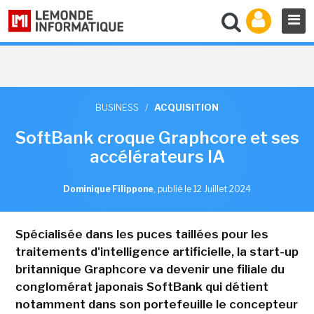
BUSINESS
/
ACQUISITION
SoftBank croque Graphcore et ses
accélérateurs IA
Dominique Filippone
,
publié le 12 Juillet 2024
Spécialisée dans les puces taillées pour les
traitements d'intelligence artificielle, la start-up
britannique Graphcore va devenir une filiale du
conglomérat japonais SoftBank qui détient
notamment dans son portefeuille le concepteur