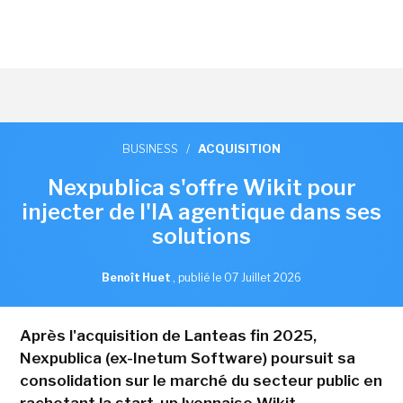
BUSINESS
/
ACQUISITION
Nexpublica s'offre Wikit pour
injecter de l'IA agentique dans ses
solutions
Benoît Huet
,
publié le 07 Juillet 2026
Après l'acquisition de Lanteas fin 2025,
Nexpublica (ex-Inetum Software) poursuit sa
consolidation sur le marché du secteur public en
rachetant la start-up lyonnaise Wikit.