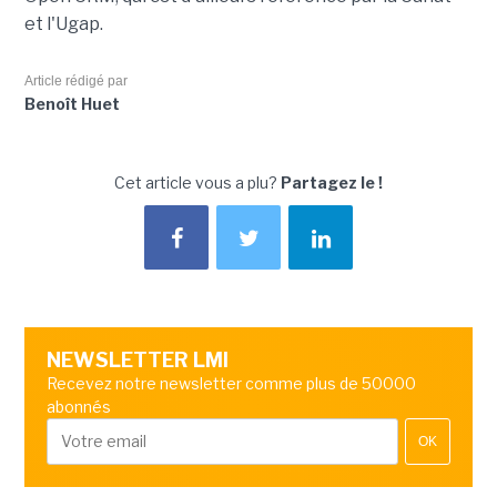
et l'Ugap.
Article rédigé par
Benoît Huet
Cet article vous a plu?
Partagez le !
NEWSLETTER LMI
Recevez notre newsletter comme plus de 50000
abonnés
OK