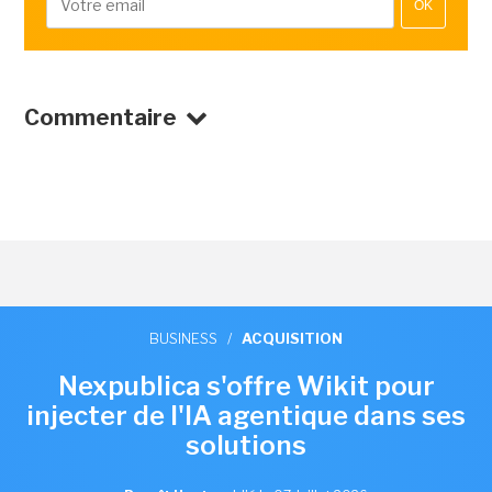
OK
Commentaire
BUSINESS
/
ACQUISITION
Nexpublica s'offre Wikit pour
injecter de l'IA agentique dans ses
solutions