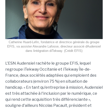
Catherine Huard-Lefin, fondatrice et directrice générale du groupe
EFIS, va assister Alexandre Lafosse, directeur associé dAudensiel
dans lintégration diTekway. (Crédit EFIS)
L'ESN Audensiel rachète le groupe EFIS, lequel
regroupe iTekway Occitanie et iTekway Île-de-
France, deux sociétés adaptées qui emploient des
collaborateurs (environ 75 %) en situation de
handicap. « En tant qu'entreprise à mission, Audensiel
est très attachée à l'inclusion par le numérique, ce
qui rend cette acquisition très différenciante »,
souligne d'ailleurs Nicolas Pacault, président et