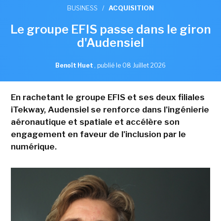
BUSINESS
/
ACQUISITION
Le groupe EFIS passe dans le giron
d'Audensiel
Benoît Huet
,
publié le 08 Juillet 2026
En rachetant le groupe EFIS et ses deux filiales
iTekway, Audensiel se renforce dans l'ingénierie
aéronautique et spatiale et accélère son
engagement en faveur de l'inclusion par le
numérique.