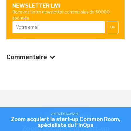
NEWSLETTER LMI
Recevez notre newsletter comme plus de 50000
abonnés
OK
Commentaire
ARTICLE SUIVANT
BUSINESS
/
ACQUISITION
Zoom acquiert la start-up Common Room,
spécialiste du FinOps
Zoom acquiert la start-up