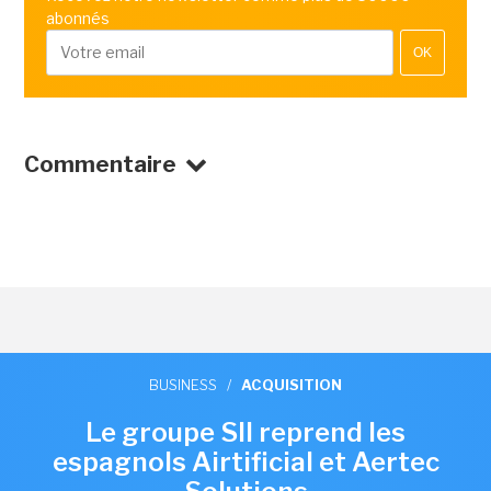
abonnés
OK
Commentaire
BUSINESS
/
ACQUISITION
Le groupe SII reprend les
espagnols Airtificial et Aertec