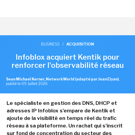
BUSINESS
/
ACQUISITION
Infoblox acquiert Kentik pour
renforcer l'observabilité réseau
Sean Michael Kerner, NetworkWorld (adapté par Jean Elyan)
,
publié le 09 Juillet 2026
Le spécialiste en gestion des DNS, DHCP et
adresses IP Infoblox s'empare de Kentik et
ajoute de la visibilité en temps réel du trafic
réseau à sa plateforme. Un rachat qui s'inscrit
sur fond de concentration du secteur des