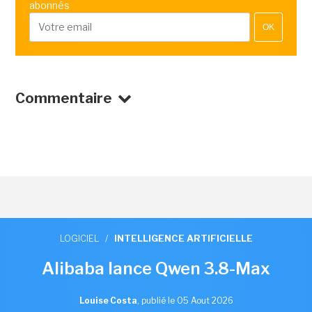
abonnés
OK
Commentaire
LOGICIEL
/
INTELLIGENCE ARTIFICIELLE
Alibaba lance Qwen 3.8-Max
Louise Costa
,
publié le 05 Aout 2026