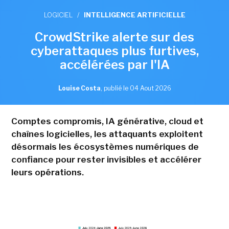
LOGICIEL
/
INTELLIGENCE ARTIFICIELLE
CrowdStrike alerte sur des
cyberattaques plus furtives,
accélérées par l'IA
Louise Costa
,
publié le 04 Aout 2026
Comptes compromis, IA générative, cloud et
chaînes logicielles, les attaquants exploitent
désormais les écosystèmes numériques de
confiance pour rester invisibles et accélérer
leurs opérations.