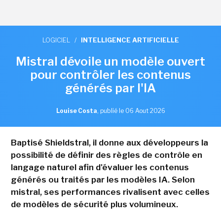
LOGICIEL
/
INTELLIGENCE ARTIFICIELLE
Mistral dévoile un modèle ouvert
pour contrôler les contenus
générés par l'IA
Louise Costa
,
publié le 06 Aout 2026
Baptisé Shieldstral, il donne aux développeurs la
possibilité de définir des règles de contrôle en
langage naturel afin d'évaluer les contenus
générés ou traités par les modèles IA. Selon
mistral, ses performances rivalisent avec celles
de modèles de sécurité plus volumineux.