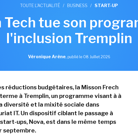
TOUTE L'ACTUALITÉ
/
BUSINESS
/
START-UP
h Tech tue son progr
l'inclusion Tremplin
Véronique Arène
,
publié le 08 Juillet 2026
s réductions budgétaires, la Misson Frech
terme à Tremplin, un programme visant à à
 diversité et la mixité sociale dans
riat IT. Un dispositif ciblant le passage à
s start-ups, Nova, est dans le même temps
r septembre.