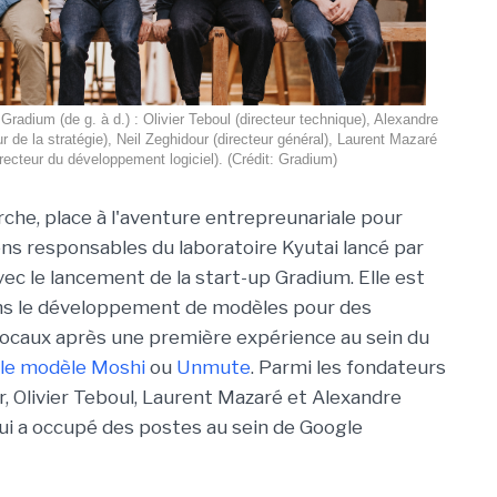
Gradium (de g. à d.) : Olivier Teboul (directeur technique), Alexandre
r de la stratégie), Neil Zeghidour (directeur général), Laurent Mazaré
irecteur du développement logiciel). (Crédit: Gradium)
rche, place à l'aventure entrepreunariale pour
ens responsables du laboratoire Kyutai lancé par
vec le lancement de la start-up Gradium. Elle est
ans le développement de modèles pour des
vocaux après une première expérience au sein du
le modèle Moshi
ou
Unmute
. Parmi les fondateurs
, Olivier Teboul, Laurent Mazaré et Alexandre
i a occupé des postes au sein de Google