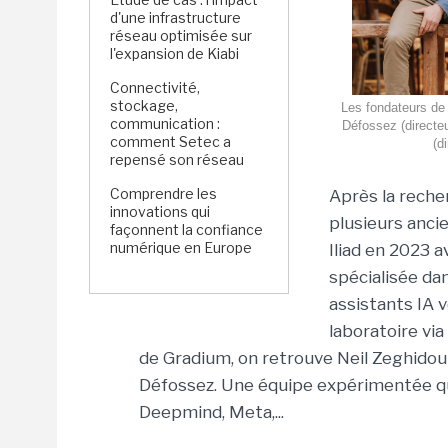
d'une infrastructure
réseau optimisée sur
l'expansion de Kiabi
Connectivité,
stockage,
Les fondateurs de 
communication :
Défossez (directeu
comment Setec a
(d
repensé son réseau
Comprendre les
Après la reche
innovations qui
plusieurs anci
façonnent la confiance
numérique en Europe
Iliad en 2023 a
spécialisée d
assistants IA 
laboratoire via
de Gradium, on retrouve Neil Zeghidour
Défossez. Une équipe expérimentée qu
Deepmind, Meta,...