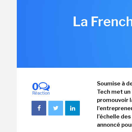
La Frenc
Soumise à de
0
Tech met un 
Réaction
promouvoir la
l'entrepreneu
l'échelle de
annoncé pou