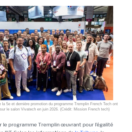
e la 5e et dernière promotion du programme Tremplin French Tech ont
sur le salon Vivatech en juin 2026. (Crédit: Mission French tech)
ur le programme Tremplin œuvrant pour l’égalité