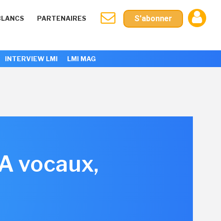
S'abonner
BLANCS
PARTENAIRES
INTERVIEW LMI
LMI MAG
IA vocaux,