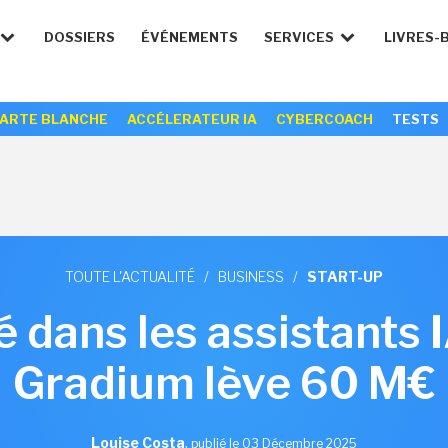
DOSSIERS
ÉVÉNEMENTS
SERVICES
LIVRES-
ARTE BLANCHE
ACCÉLERATEUR IA
CYBERCOACH
TESTS
TOUTE L'ACTUALITÉ
/
BUSINESS
/
START-UP
é dans les assistants 
Gradium lève 60 M€
Louise Costa
,
publié le 03 Décembre 2025