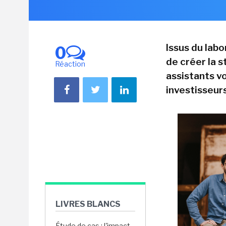
Issus du labo
0
de créer la s
Réaction
assistants vo
investisseurs
LIVRES BLANCS
Étude de cas : l'impact