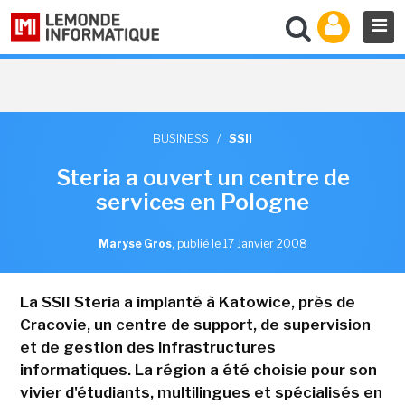
BUSINESS
/
SSII
Steria a ouvert un centre de
services en Pologne
Maryse Gros
,
publié le 17 Janvier 2008
La SSII Steria a implanté à Katowice, près de
Cracovie, un centre de support, de supervision
et de gestion des infrastructures
informatiques. La région a été choisie pour son
vivier d'étudiants, multilingues et spécialisés en