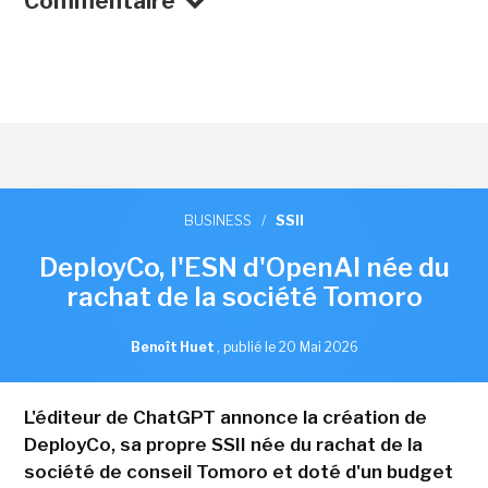
Commentaire
BUSINESS
/
SSII
DeployCo, l'ESN d'OpenAI née du
rachat de la société Tomoro
Benoît Huet
,
publié le 20 Mai 2026
L'éditeur de ChatGPT annonce la création de
DeployCo, sa propre SSII née du rachat de la
société de conseil Tomoro et doté d'un budget