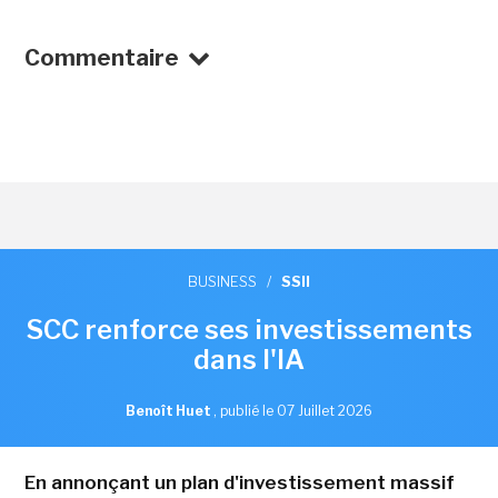
Commentaire
BUSINESS
/
SSII
SCC renforce ses investissements
dans l'IA
Benoît Huet
,
publié le 07 Juillet 2026
En annonçant un plan d'investissement massif