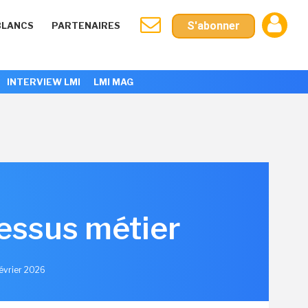
S'abonner
BLANCS
PARTENAIRES
INTERVIEW LMI
LMI MAG
cessus métier
Février 2026