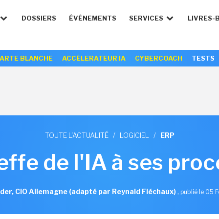
DOSSIERS
ÉVÉNEMENTS
SERVICES
LIVRES-
ARTE BLANCHE
ACCÉLERATEUR IA
CYBERCOACH
TESTS
TOUTE L'ACTUALITÉ
/
LOGICIEL
/
ERP
ffe de l'IA à ses pro
der, CIO Allemagne (adapté par Reynald Fléchaux)
,
publié le 05 