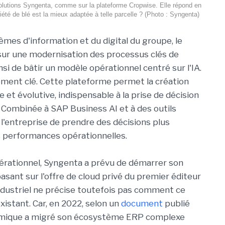
rs solutions Syngenta, comme sur la plateforme Cropwise. Elle répond en
été de blé est la mieux adaptée à telle parcelle ? (Photo : Syngenta)
èmes d'information et du digital du groupe, le
sur une modernisation des processus clés de
si de bâtir un modèle opérationnel centré sur l'IA.
ément clé. Cette plateforme permet la création
 et évolutive, indispensable à la prise de décision
A. Combinée à SAP Business AI et à des outils
 l'entreprise de prendre des décisions plus
es performances opérationnelles.
rationnel, Syngenta a prévu de démarrer son
ant sur l'offre de cloud privé du premier éditeur
ndustriel ne précise toutefois pas comment ce
istant. Car, en 2022, selon un
document
publié
ochimique a migré son écosystème ERP complexe