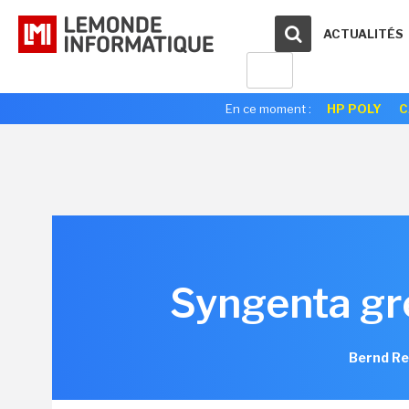
ACTUALITÉS
En ce moment :
HP POLY
C
Syngenta gre
Bernd Re