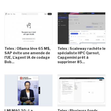
Telex : Ollama lève 65 M$,
Telex : Scaleway rachète le
SAP évite une amende de
spécialiste HPC Qarnot,
l'UE, L'agent IA de codage
Capgemini prêt à
Bob...
supprimer 85...
LMI MAG 30 : La
Telex : Plusieurs fonds