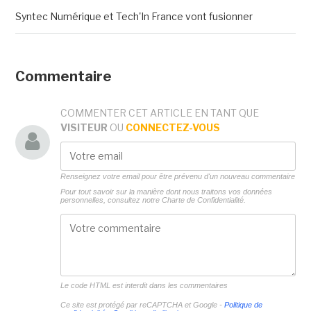
Syntec Numérique et Tech'In France vont fusionner
Commentaire
COMMENTER CET ARTICLE EN TANT QUE
VISITEUR
OU
CONNECTEZ-VOUS
Renseignez votre email pour être prévenu d'un nouveau commentaire
Pour tout savoir sur la manière dont nous traitons vos données
personnelles, consultez notre
Charte de Confidentialité.
Le code HTML est interdit dans les commentaires
Ce site est protégé par reCAPTCHA et Google -
Politique de