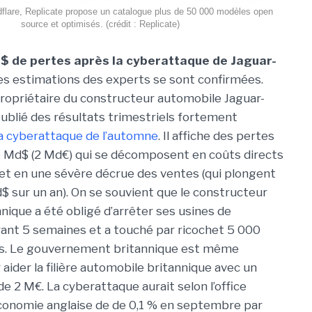
flare, Replicate propose un catalogue plus de 50 000 modèles open
source et optimisés. (crédit : Replicate)
$ de pertes après la cyberattaque de Jaguar-
Les estimations des experts se sont confirmées.
ropriétaire du constructeur automobile Jaguar-
publié des résultats trimestriels fortement
la cyberattaque de l’automne
. Il affiche des pertes
5 Md$ (2 Md€) qui se décomposent en coûts directs
et en une sévère décrue des ventes (qui plongent
d$ sur un an). On se souvient que le constructeur
nnique a été obligé d’arrêter ses usines de
ant 5 semaines et a touché par ricochet 5 000
és. Le gouvernement britannique est même
aider la filière automobile britannique avec un
e 2 M€. La cyberattaque aurait selon l’office
’économie anglaise de de 0,1 % en septembre par