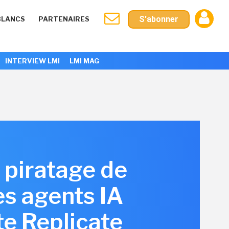
S'abonner
BLANCS
PARTENAIRES
INTERVIEW LMI
LMI MAG
e piratage de
s agents IA
te Replicate