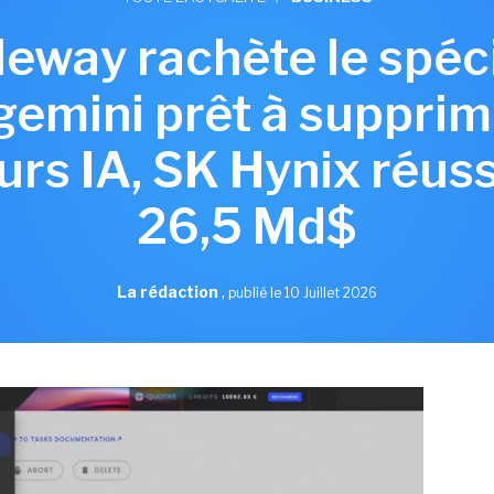
aleway rachète le spéc
gemini prêt à supprim
rs IA, SK Hynix réuss
26,5 Md$
La rédaction
,
publié le 10 Juillet 2026