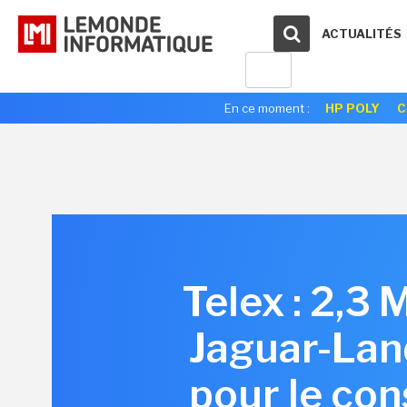
ACTUALITÉS
En ce moment :
HP POLY
C
Telex : 2,3 
Jaguar-Lan
pour le con