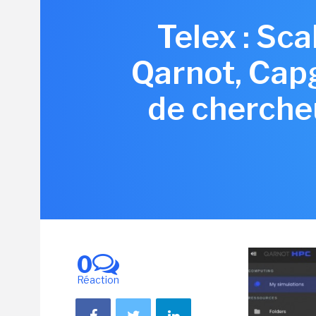
Telex : Sc
Qarnot, Cap
de chercheu
0
Réaction