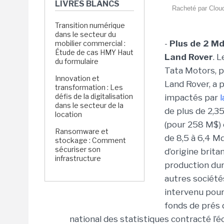
LIVRES BLANCS
Racheté par Cloud
Transition numérique
dans le secteur du
-
Plus de 2 Md
mobilier commercial :
Étude de cas HMY Haut
Land Rover
. 
du formulaire
Tata Motors, p
Innovation et
Land Rover, a 
transformation : Les
défis de la digitalisation
impactés par
dans le secteur de la
de plus de 2,3
location
(pour 258 M$) 
Ransomware et
de 8,5 à 6,4 M
stockage : Comment
sécuriser son
d’origine brita
infrastructure
production dur
autres sociét
intervenu pour 
fonds de prés d
national des statistiques contracté l