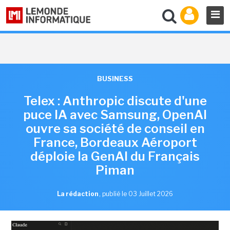
BUSINESS
Telex : Anthropic discute d'une
puce IA avec Samsung, OpenAI
ouvre sa société de conseil en
France, Bordeaux Aéroport
déploie la GenAI du Français
Piman
La rédaction
,
publié le 03 Juillet 2026