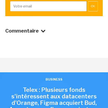
OK
Commentaire
BUSINESS
Telex : Plusieurs fonds
s'intéressent aux datacenters
d'Orange, Figma acquiert Bud,