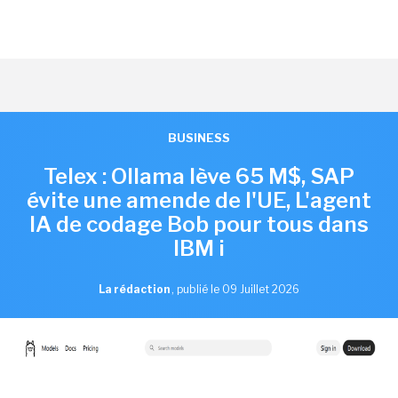
BUSINESS
Telex : Ollama lève 65 M$, SAP
évite une amende de l'UE, L'agent
IA de codage Bob pour tous dans
IBM i
La rédaction
,
publié le 09 Juillet 2026