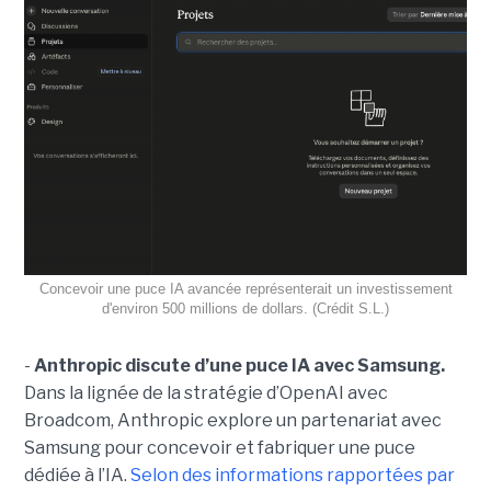
Concevoir une puce IA avancée représenterait un investissement
d'environ 500 millions de dollars. (Crédit S.L.)
-
Anthropic discute d’une puce IA avec Samsung.
Dans la lignée de la stratégie d’OpenAI avec
Broadcom, Anthropic explore un partenariat avec
Samsung pour concevoir et fabriquer une puce
dédiée à l’IA.
Selon des informations rapportées par