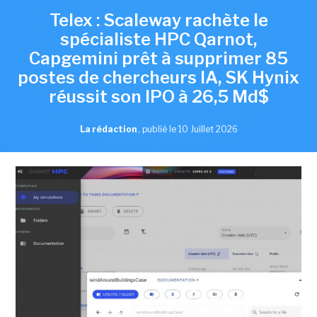
Telex : Scaleway rachète le
spécialiste HPC Qarnot,
Capgemini prêt à supprimer 85
postes de chercheurs IA, SK Hynix
réussit son IPO à 26,5 Md$
La rédaction
,
publié le 10 Juillet 2026