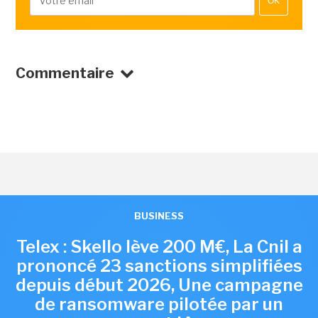
OK
Commentaire
BUSINESS
Telex : Skello lève 200 M€, La Cnil a
prononcé 23 sanctions simplifiées
depuis début 2026, Une campagne
de ransomware pilotée par un