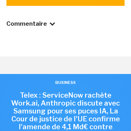
Commentaire
BUSINESS
Telex : ServiceNow rachète
Work.ai, Anthropic discute avec
Samsung pour ses puces IA, La
Cour de justice de l'UE confirme
l'amende de 4,1 Md€ contre