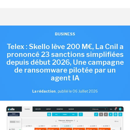
BUSINESS
Telex : Skello lève 200 M€, La Cnil a
prononcé 23 sanctions simplifiées
depuis début 2026, Une campagne
de ransomware pilotée par un
agent IA
La rédaction
,
publié le 06 Juillet 2026