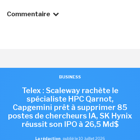
Commentaire
BUSINESS
Telex : Scaleway rachète le
spécialiste HPC Qarnot,
Capgemini prêt à supprimer 85
postes de chercheurs IA, SK Hynix
réussit son IPO à 26,5 Md$
La rédaction
,
publié le 10 Juillet 2026