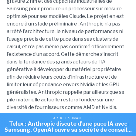
gravure 2 nm et des capacités industrielles de
Samsung pour produire un processeur sur mesure,
optimisé pour ses modèles Claude. Le projet en est
encore à un stade préliminaire : Anthropic n’a pas
arrêté l’architecture, le niveau de performances ni
l’usage précis de cette puce dans ses clusters de
calcul, et n’a pas même pas confirmé officiellement
l’existence d’un accord. Cette démarche s’inscrit
dans la tendance des grands acteurs de l’IA
générative à développer du matériel propriétaire
afin de réduire leurs coûts d’infrastructure et de
limiter leur dépendance envers Nvidia et les GPU
généralistes. Anthropic rappelle par ailleurs que sa
pile matérielle actuelle restera fondée sur une
diversité de fournisseurs comme AMD et Nvidia.
ARTICLE SUIVANT
Telex : Anthropic discute d'une puce IA avec
-
OpenAI ouvre sa société de conseil en France
. Il y a
Samsung, OpenAI ouvre sa société de conseil...
bientôt près de deux ans, l'éditeur IA américain