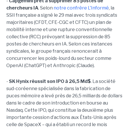
-
Capgemini prêt à supprimer 85 postes de
chercheurs IA
. Selon
notre confrère L'Informé
, la
SSII française a signé le 29 mai avec trois syndicats
majoritaires (CFDT, CFE-CGC et CFTC) un plan de
mobilité interne et une rupture conventionnelle
collective (RCC) prévoyant la suppression de 85
postes de chercheurs en IA. Selon ces instances
syndicales, le groupe français renoncerait à
concurrencer les poids-lourd du secteur comme
OpenAI (ChatGPT) et Anthropic (Claude).
-
SK Hynix réussit son IPO à 26,5 Md$
. La société
sud-coréenne spécialisée dans la fabrication de
puces mémoire a levé près de 26,5 milliards de dollars
dans le cadre de son introduction en bourse au
Nasdaq. Cette IPO, qui constitue la deuxième plus
importante cession d’actions aux États-Unis après
celle de SpaceX – qui a établi un record le mois