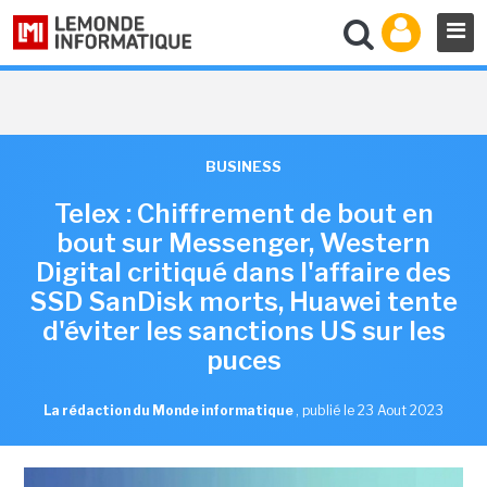
BUSINESS
Telex : Chiffrement de bout en
bout sur Messenger, Western
Digital critiqué dans l'affaire des
SSD SanDisk morts, Huawei tente
d'éviter les sanctions US sur les
puces
La rédaction du Monde informatique
,
publié le 23 Aout 2023