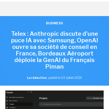
BUSINESS
Telex : Anthropic discute d'une
puce IA avec Samsung, OpenAI
ouvre sa société de conseil en
France, Bordeaux Aéroport
déploie la GenAI du Français
Piman
La rédaction
,
publié le 03 Juillet 2026