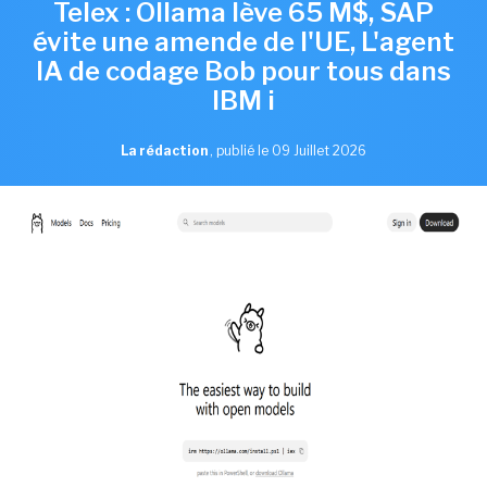
Telex : Ollama lève 65 M$, SAP
évite une amende de l'UE, L'agent
IA de codage Bob pour tous dans
IBM i
La rédaction
,
publié le 09 Juillet 2026