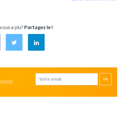
 vous a plu?
Partagez le !
OK
 50000