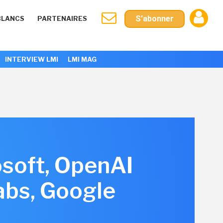
S'abonner
BLANCS
PARTENAIRES
INTERVIEW LMI
LMI MAG
osoft, OpenAI
abs, Google