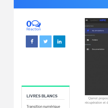
0
Réaction
LIVRES BLANCS
Qarnot propos
récupération et d
Transition numérique