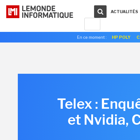
ACTUALITÉS
En ce moment :
HP POLY
C
Telex : Enqu
et Nvidia,