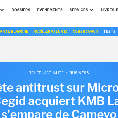
DOSSIERS
ÉVÉNEMENTS
SERVICES
LIVRES-
ARTE BLANCHE
ACCÉLERATEUR IA
CYBERCOACH
TESTS
TOUTE L'ACTUALITÉ
/
BUSINESS
ête antitrust sur Micr
 Cegid acquiert KMB L
s'empare de Cameyo