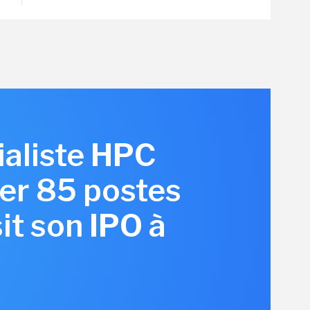
ialiste HPC
er 85 postes
it son IPO à