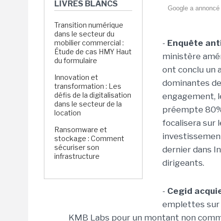
LIVRES BLANCS
Google a annoncé l'
Transition numérique
dans le secteur du
-
Enquête anti
mobilier commercial :
Étude de cas HMY Haut
ministère amér
du formulaire
ont conclu un 
Innovation et
dominantes de 
transformation : Les
défis de la digitalisation
engagement, le
dans le secteur de la
préempte 80% d
location
focalisera sur 
Ransomware et
investissement
stockage : Comment
sécuriser son
dernier dans I
infrastructure
dirigeants.
-
Cegid acqui
emplettes sur 
KMB Labs pour un montant non communi