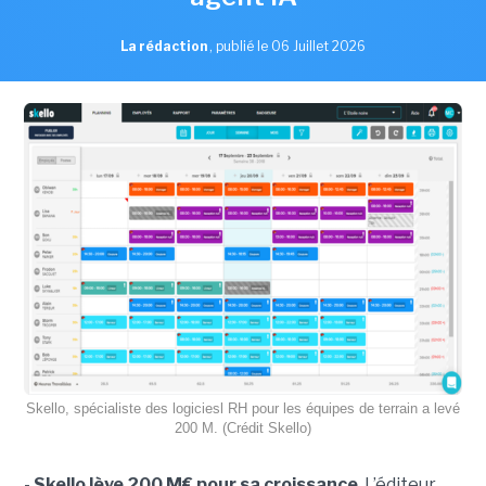
La rédaction
,
publié le 06 Juillet 2026
Skello, spécialiste des logiciesl RH pour les équipes de terrain a levé
200 M. (Crédit Skello)
-
Skello lève 200 M€ pour sa croissance
. L’éditeur