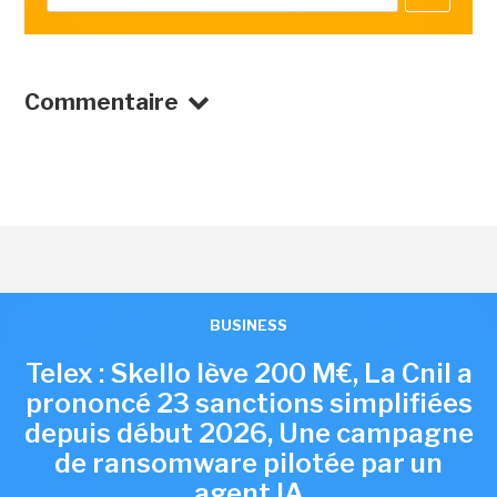
Commentaire
BUSINESS
Telex : Skello lève 200 M€, La Cnil a
prononcé 23 sanctions simplifiées
depuis début 2026, Une campagne
de ransomware pilotée par un
agent IA