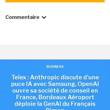
Commentaire
BUSINESS
Telex : Anthropic discute d'une
puce IA avec Samsung, OpenAI
ouvre sa société de conseil en
France, Bordeaux Aéroport
déploie la GenAI du Français