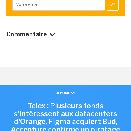
OK
Commentaire
BUSINESS
Telex : Plusieurs fonds
s'intéressent aux datacenters
d'Orange, Figma acquiert Bud,
Accenture confirme un piratage