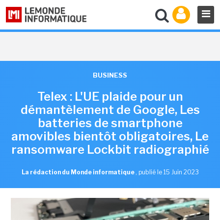
BUSINESS
Telex : L'UE plaide pour un
démantèlement de Google, Les
batteries de smartphone
amovibles bientôt obligatoires, Le
ransomware Lockbit radiographié
La rédaction du Monde informatique
,
publié le 15 Juin 2023