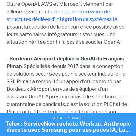
Outre OpenAI, AWS et Microsoft viennent par
ailleurs également
d'annoncer la création de
structures dédiées d'intégration de systèmes IA
posant la question de la concurrence possible avec
leurs partenaires intégrateurs historiques. Une
situation héritée dont n'a pas à se soucier OpenAI.
-
Bordeaux Aéroport déploie la GenAI du Français
Piman
. Spécialisée depuis 2017 dans la conception
de solutions sécurisées pour le secteur industriel, la
SSII Piman a remporté un appel d'offres mené par
Bordeaux Aéroport en vue de s'équiper d'un
assistant GenAI. Après une phase de sélection d'une
quarantaine de candidats, c'est la solution PI Chat de
Piman qui a été retenue, en particulier pour son
ARTICLE SUIVANT
ARTICLE SUIVANT
ARTICLE SUIVANT
empreinte matérielle réduite, son coût inférieur à
Telex : Skello lève 200 M€, La Cnil a prononcé 23
Telex : ServiceNow rachète Work.ai, Anthropic
Telex : Anthropic discute d'une puce IA avec
ceux de la concurrence ainsi que la possibilité d'un
Samsung, OpenAI ouvre sa société de conseil...
discute avec Samsung pour ses puces IA, La...
sanctions simplifiées depuis début...
déploiement on-premise à venir. Parmi les fonctions