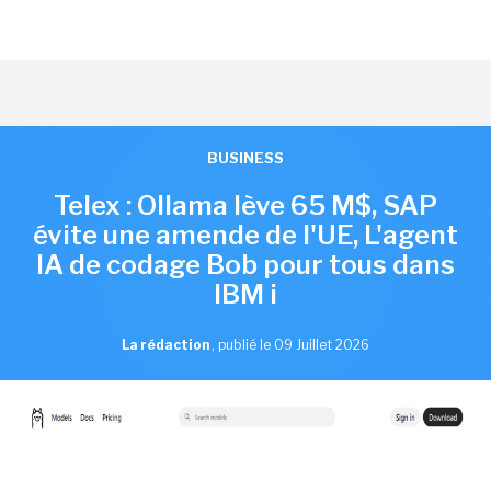
BUSINESS
Telex : Ollama lève 65 M$, SAP
évite une amende de l'UE, L'agent
IA de codage Bob pour tous dans
IBM i
La rédaction
,
publié le 09 Juillet 2026