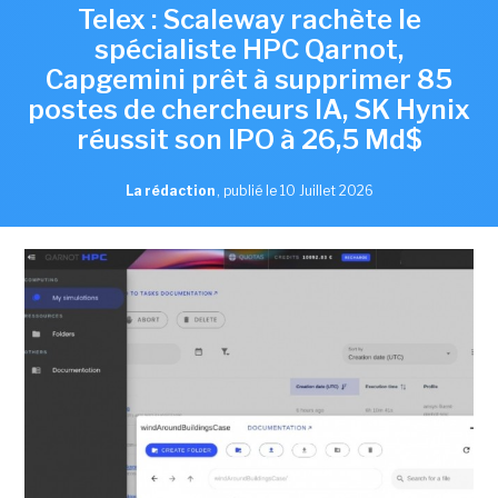
Telex : Scaleway rachète le
spécialiste HPC Qarnot,
Capgemini prêt à supprimer 85
postes de chercheurs IA, SK Hynix
réussit son IPO à 26,5 Md$
La rédaction
,
publié le 10 Juillet 2026