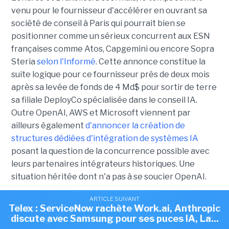
venu pour le fournisseur d'accélérer en ouvrant sa
société de conseil à Paris qui pourrait bien se
positionner comme un sérieux concurrent aux ESN
françaises comme Atos, Capgemini ou encore Sopra
Steria
selon l'Informé
. Cette annonce constitue la
suite logique pour ce fournisseur près de deux mois
après sa levée de fonds de 4 Md$ pour sortir de terre
sa filiale DeployCo spécialisée dans le conseil IA.
Outre OpenAI, AWS et Microsoft viennent par
ailleurs également
d'annoncer la création de
structures dédiées d'intégration de systèmes IA
posant la question de la concurrence possible avec
leurs partenaires intégrateurs historiques. Une
situation héritée dont n'a pas à se soucier OpenAI.
ARTICLE SUIVANT
ARTICLE SUIVANT
-
Bordeaux Aéroport déploie la GenAI du Français
Telex : ServiceNow rachète Work.ai, Anthropic
Telex : Anthropic discute d'une puce IA avec
Piman
. Spécialisée depuis 2017 dans la conception
Samsung, OpenAI ouvre sa société de conseil...
discute avec Samsung pour ses puces IA, La...