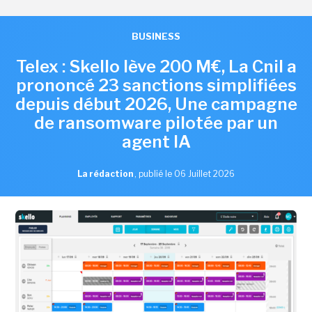
BUSINESS
Telex : Skello lève 200 M€, La Cnil a
prononcé 23 sanctions simplifiées
depuis début 2026, Une campagne
de ransomware pilotée par un
agent IA
La rédaction
,
publié le 06 Juillet 2026