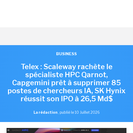
BUSINESS
Telex : Scaleway rachète le
spécialiste HPC Qarnot,
Capgemini prêt à supprimer 85
postes de chercheurs IA, SK Hynix
réussit son IPO à 26,5 Md$
La rédaction
,
publié le 10 Juillet 2026