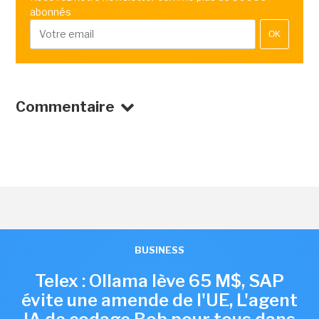
abonnés
OK
Commentaire
BUSINESS
Telex : Ollama lève 65 M$, SAP
évite une amende de l'UE, L'agent