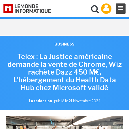
BUSINESS
Telex : La Justice américaine
demande la vente de Chrome, Wiz
rachète Dazz 450 M€,
L'hébergement du Health Data
Hub chez Microsoft validé
La rédaction
,
publié le 21 Novembre 2024