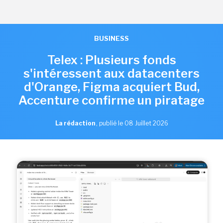
BUSINESS
Telex : Plusieurs fonds
s'intéressent aux datacenters
d'Orange, Figma acquiert Bud,
Accenture confirme un piratage
La rédaction
,
publié le 08 Juillet 2026