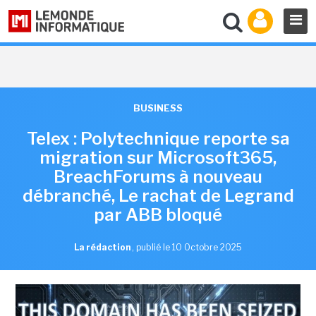
BUSINESS
Telex : Polytechnique reporte sa
migration sur Microsoft365,
BreachForums à nouveau
débranché, Le rachat de Legrand
par ABB bloqué
La rédaction
,
publié le 10 Octobre 2025