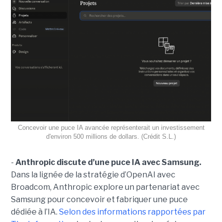
Concevoir une puce IA avancée représenterait un investissement
d'environ 500 millions de dollars. (Crédit S.L.)
-
Anthropic discute d’une puce IA avec Samsung.
Dans la lignée de la stratégie d’OpenAI avec
Broadcom, Anthropic explore un partenariat avec
Samsung pour concevoir et fabriquer une puce
dédiée à l’IA.
Selon des informations rapportées par