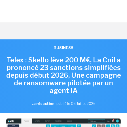
BUSINESS
Telex : Skello lève 200 M€, La Cnil a
prononcé 23 sanctions simplifiées
depuis début 2026, Une campagne
de ransomware pilotée par un
agent IA
La rédaction
,
publié le 06 Juillet 2026