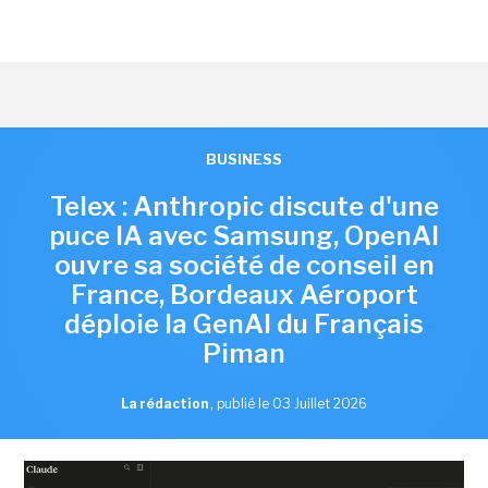
BUSINESS
Telex : Anthropic discute d'une
puce IA avec Samsung, OpenAI
ouvre sa société de conseil en
France, Bordeaux Aéroport
déploie la GenAI du Français
Piman
La rédaction
,
publié le 03 Juillet 2026