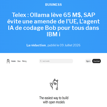
BUSINESS
Telex : Ollama lève 65 M$, SAP
évite une amende de l'UE, L'agent
IA de codage Bob pour tous dans
IBM i
La rédaction
,
publié le 09 Juillet 2026