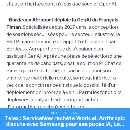
situation héritée dont n'a pas à se soucier OpenAI.
-
Bordeaux Aéroport déploie la GenAI du Français
Piman
. Spécialisée depuis 2017 dans la conception
de solutions sécurisées pour le secteur industriel, la
SSII Piman a remporté un appel d'offres mené par
Bordeaux Aéroport en vue de s'équiper d'un
assistant GenAI. Après une phase de sélection d'une
quarantaine de candidats, c'est la solution PI Chat de
Piman qui a été retenue, en particulier pour son
empreinte matérielle réduite, son coût inférieur à
ceux de la concurrence ainsi que la possibilité d'un
déploiement on-premise à venir. Parmi les fonctions
déployées : analyse, traduction, extraction
d'informations ainsi qu'exploitation
ARTICLE SUIVANT
ARTICLE SUIVANT
d'enregistrements audio en compte-rendus détaillés
Telex : ServiceNow rachète Work.ai, Anthropic
Telex : Anthropic discute d'une puce IA avec
et opérationnels. D
u temps rendu aux équipes, des
Samsung, OpenAI ouvre sa société de conseil...
discute avec Samsung pour ses puces IA, La...
tâches répétitives allégées et une charge