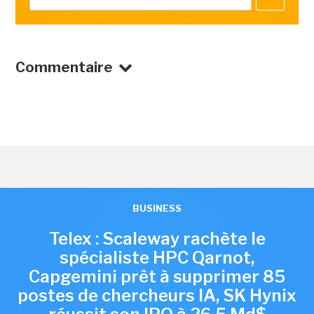
Commentaire
BUSINESS
Telex : Scaleway rachète le
spécialiste HPC Qarnot,
Capgemini prêt à supprimer 85
postes de chercheurs IA, SK Hynix