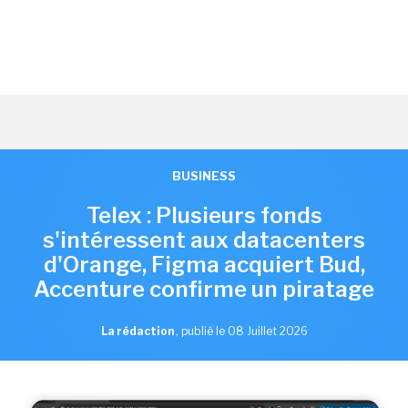
BUSINESS
Telex : Plusieurs fonds
s'intéressent aux datacenters
d'Orange, Figma acquiert Bud,
Accenture confirme un piratage
La rédaction
,
publié le 08 Juillet 2026