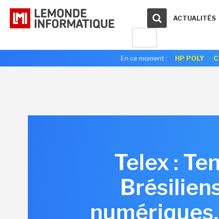
ACTUALITÉS
En ce moment :
HP POLY
C
Telex : Te
Brésilien
numériques,