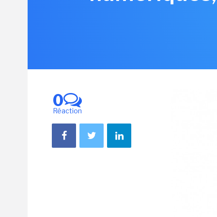
0
Réaction