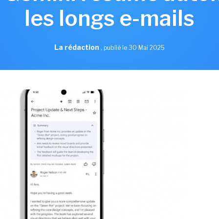
les longs e-mails
La rédaction
,
publié le 30 Mai 2025