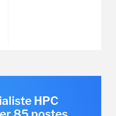
ialiste HPC
er 85 postes