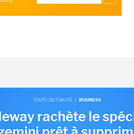
 50000
TOUTE L'ACTUALITÉ
/
BUSINESS
aleway rachète le spéc
gemini prêt à supprim