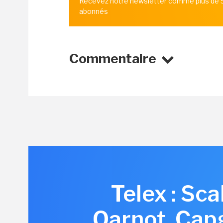
Recevez notre newsletter comme plus de
abonnés
Commentaire
Telex : Sc
Qarnot, Cap