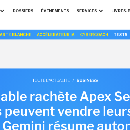
DOSSIERS
ÉVÉNEMENTS
SERVICES
LIVRES-
ARTE BLANCHE
ACCÉLERATEUR IA
CYBERCOACH
TESTS
TOUTE L'ACTUALITÉ
/
BUSINESS
nable rachète Apex Se
s peuvent vendre leu
 Gemini résume aut