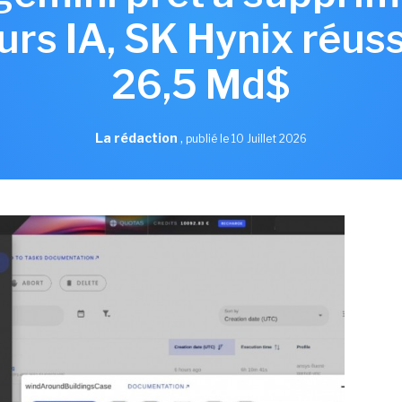
rs IA, SK Hynix réuss
26,5 Md$
La rédaction
,
publié le 10 Juillet 2026