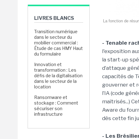
LIVRES BLANCS
La fonction de résu
Transition numérique
dans le secteur du
- Tenable rac
mobilier commercial :
Étude de cas HMY Haut
l'exposition a
du formulaire
la start-up spé
Innovation et
d’attaque génér
transformation : Les
défis de la digitalisation
capacités de Te
dans le secteur de la
gouverner et ré
location
l’IA (code gén
Ransomware et
maîtrisés...) C
stockage : Comment
sécuriser son
Aware du fourn
infrastructure
dès cette fin ju
- Les Brésili