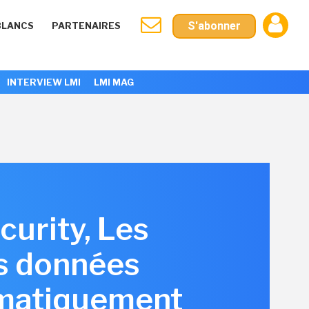
S'abonner
BLANCS
PARTENAIRES
INTERVIEW LMI
LMI MAG
curity, Les
rs données
omatiquement