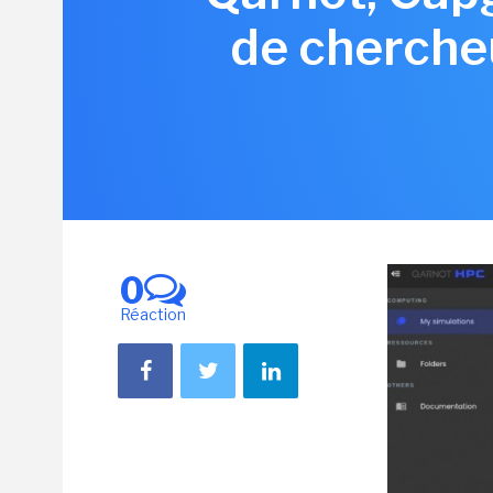
de chercheu
0
Réaction