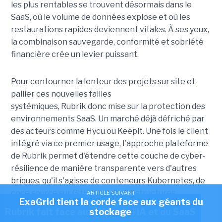
les plus rentables se trouvent désormais dans le
SaaS, où le volume de données explose et où les
restaurations rapides deviennent vitales. À ses yeux,
la combinaison sauvegarde, conformité et sobriété
financière crée un levier puissant.
Pour contourner la lenteur des projets sur site et
pallier ces nouvelles failles
systémiques, Rubrik donc mise sur la protection des
environnements SaaS. Un marché déjà défriché par
des acteurs comme Hycu ou Keepit.
Une fois le client
intégré via ce premier usage, l'approche plateforme
de Rubrik permet d'étendre cette couche de cyber-
résilience de manière transparente vers d'autres
briques, qu'il s'agisse de conteneurs Kubernetes, de
code source sur GitHub ou d'infrastructures
ARTICLE SUIVANT
ExaGrid tient la corde face aux géants du
ARTICLE SUIVANT
virtualisées classiques. En accompagnant parfois
Rubrik fait face aux défis de l'IA et du SaaS
stockage
même le financement de cette transition pour