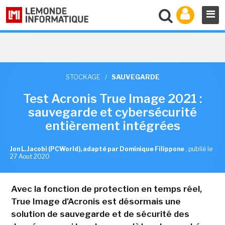
STOCKAGE
/
SAUVEGARDE
Test Acronis True Image 2021 :
sauvegarde et cybersécurité
entièrement intégrées
Jon L. Jacobi (PCWorld), adapté par Dominique Filippone
,
publié le
27 Aout 2020
Avec la fonction de protection en temps réel,
True Image d'Acronis est désormais une
solution de sauvegarde et de sécurité des