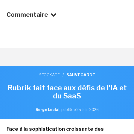
Commentaire
STOCKAGE
/
SAUVEGARDE
Rubrik fait face aux défis de l'IA et
du SaaS
Serge Leblal
,
publié le 25 Juin 2026
Face à la sophistication croissante des