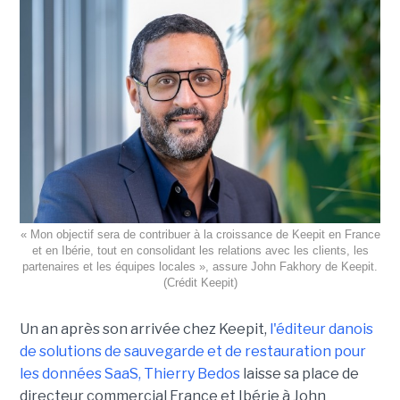
« Mon objectif sera de contribuer à la croissance de Keepit en France
et en Ibérie, tout en consolidant les relations avec les clients, les
partenaires et les équipes locales », assure John Fakhory de Keepit.
(Crédit Keepit)
Un an après son arrivée chez Keepit,
l'éditeur danois
de solutions de sauvegarde et de restauration pour
les données SaaS, Thierry Bedos
laisse sa place de
directeur commercial France et Ibérie à John