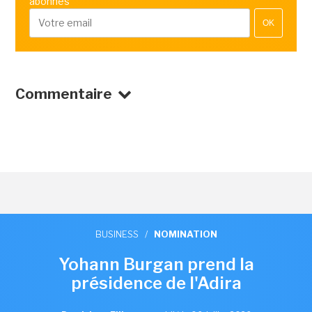
abonnés
OK
Commentaire
BUSINESS
/
NOMINATION
Yohann Burgan prend la
présidence de l'Adira