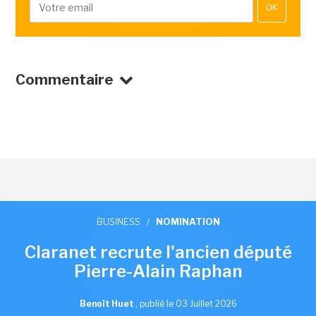
OK
Commentaire
BUSINESS
/
NOMINATION
Claranet recrute l'ancien député
Pierre-Alain Raphan
Benoît Huet
,
publié le 03 Juillet 2026