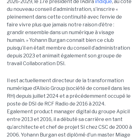
2026-2029, le 17e président de l’Adira
indique
, au côté
du nouveau conseil d’administration, s’inscrire «
pleinement dans cette continuité avec l’envie de
faire vivre plus que jamais notre raison d’être :
grandir ensemble dans un numérique à visage
humain. »
Yoha
nn
Burgan connait bien ce club
puisqu’il en était membre du conseil d’administration
depuis 2023 et animait également
son
groupe de
travail Collaboration D
SI.
Il est actuellement directeur de la transformation
numérique d’Alixio Group (société de conseil dans les
RH) depuis juillet 2024 et a précédemment occupé le
poste de DSI de RCF Radio de 2016 à 2024.
Egalement product manager digital du groupe Apicil
entre 2013 et 2016, il a débuté sa carrière en tant
qu’architecte et chef de projet SI chez CSC de 2000 à
2006. Yohann Burgan est diplômé d'un master
Miage