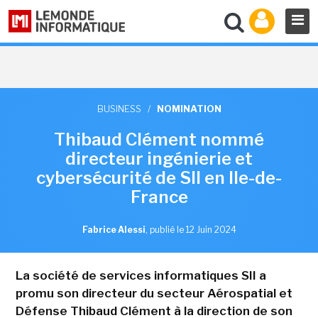
BUSINESS
/
NOMINATION
Thibaud Clément nommé
directeur ingénierie et
cybersécurité de SII en Ile-de-
France
Fabrice Alessi
,
publié le 12 Juin 2024
La société de services informatiques SII a
promu son directeur du secteur Aérospatial et
Défense Thibaud Clément à la direction de son