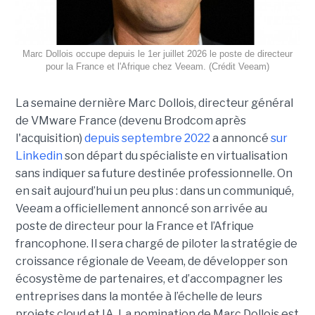
Marc Dollois occupe depuis le 1er juillet 2026 le poste de directeur
pour la France et l'Afrique chez Veeam. (Crédit Veeam)
La semaine dernière Marc Dollois, directeur général
de VMware France (devenu Brodcom après
l'acquisition)
depuis septembre 2022
a annoncé
sur
Linkedin
son départ du spécialiste en virtualisation
sans indiquer sa future destinée professionnelle. On
en sait aujourd’hui un peu plus : dans un communiqué,
Veeam a officiellement annoncé son arrivée au
poste de directeur pour la France et l’Afrique
francophone. Il sera chargé de piloter la stratégie de
croissance régionale de Veeam, de développer son
écosystème de partenaires, et d’accompagner les
entreprises dans la montée à l’échelle de leurs
projets cloud et IA. La nomination de Marc Dollois est