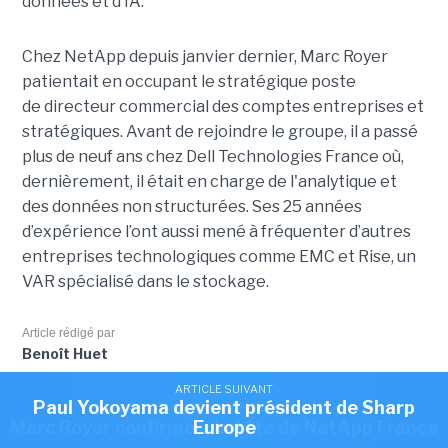
données et d’IA.
Chez NetApp depuis janvier dernier, Marc Royer
patientait en occupant le stratégique poste
de directeur commercial des comptes entreprises et
stratégiques. Avant de rejoindre le groupe, il a passé
plus de neuf ans chez Dell Technologies France où,
dernièrement, il était en charge de l'analytique et
des données non structurées. Ses 25 années
d’expérience l’ont aussi mené à fréquenter d’autres
entreprises technologiques comme EMC et Rise, un
VAR spécialisé dans le stockage.
Article rédigé par
Benoît Huet
ARTICLE SUIVANT
ARTICLE SUIVANT
Romain Passilly prend la direction de Visma
Paul Yokoyama devient président de Sharp
ARTICLE SUIVANT
Cet article vous a plu?
Partagez le !
Marc Royer confirmé à la tête de NetApp France
Europe
France