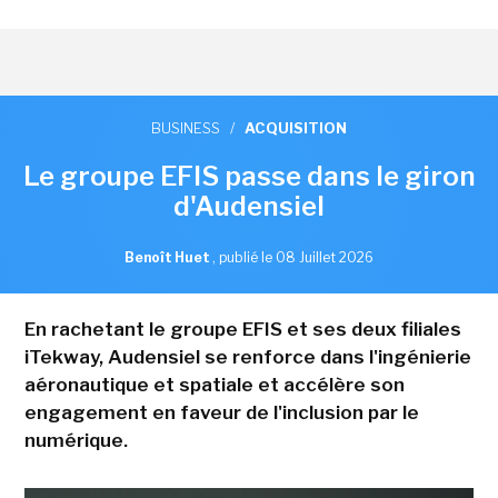
BUSINESS
/
ACQUISITION
Le groupe EFIS passe dans le giron
d'Audensiel
Benoît Huet
,
publié le 08 Juillet 2026
En rachetant le groupe EFIS et ses deux filiales
iTekway, Audensiel se renforce dans l'ingénierie
aéronautique et spatiale et accélère son
engagement en faveur de l'inclusion par le
numérique.