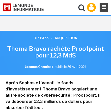
BUSINESS
/
ACQUISITION
Thoma Bravo rachète Proofpoint
pour 12,3 Md$
Jacques Cheminat
,
publié le 26 Avril 2021
Après Sophos et Venafi, le fonds
d'investissement Thoma Bravo acquiert une
autre société de cybersécurité : Proofpoint. Il
va débourser 12,3 milliards de dollars pour
absorber l'éditeur.