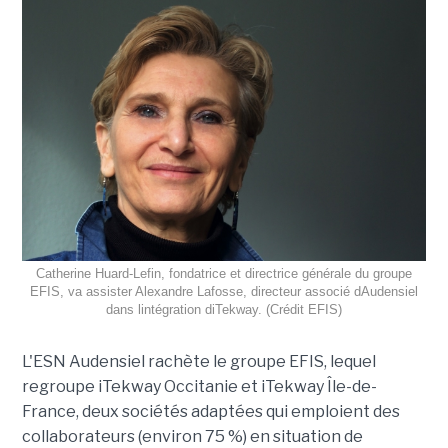
Catherine Huard-Lefin, fondatrice et directrice générale du groupe
EFIS, va assister Alexandre Lafosse, directeur associé dAudensiel
dans lintégration diTekway. (Crédit EFIS)
L'ESN Audensiel rachète le groupe EFIS, lequel
regroupe iTekway Occitanie et iTekway Île-de-
France, deux sociétés adaptées qui emploient des
collaborateurs (environ 75 %) en situation de