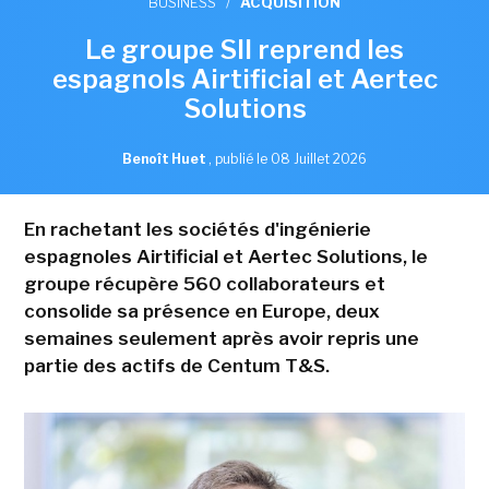
BUSINESS
/
ACQUISITION
Le groupe SII reprend les
espagnols Airtificial et Aertec
Solutions
Benoît Huet
,
publié le 08 Juillet 2026
En rachetant les sociétés d'ingénierie
espagnoles Airtificial et Aertec Solutions, le
groupe récupère 560 collaborateurs et
consolide sa présence en Europe, deux
semaines seulement après avoir repris une
partie des actifs de Centum T&S.