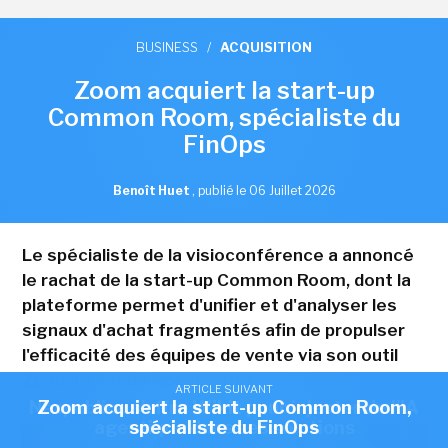
BUSINESS
/
ACQUISITION
Zoom acquiert la start-up
Common Room, spécialiste du
FinOps
Benoît Huet
,
publié le 06 Juillet 2026
Le spécialiste de la visioconférence a annoncé
le rachat de la start-up Common Room, dont la
plateforme permet d'unifier et d'analyser les
signaux d'achat fragmentés afin de propulser
l'efficacité des équipes de vente via son outil
Zoom Revenue Accelerator.
ARTICLE SUIVANT
ARTICLE SUIVANT
Nexpublica s'offre Wikit pour injecter de l'IA
Zoom acquiert la start-up Common Room,
agentique dans ses solutions
spécialiste du FinOps