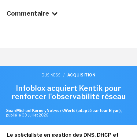
Commentaire
BUSINESS
/
ACQUISITION
Infoblox acquiert Kentik pour
renforcer l'observabilité réseau
Sean Michael Kerner, NetworkWorld (adapté par Jean Elyan)
,
publié le 09 Juillet 2026
Le spécialiste en gestion des DNS, DHCP et