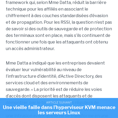
framework qui, selon Mme Datta, réduit la barrière
technique pour les affiliés en associant le
chiffrement à des couches standardisées d’évasion
et de propagation. Pour les RSSI, la question n’est pas
de savoir si des outils de sauvegarde et de protection
des terminaux sont en place, mais s’ils continuent de
fonctionner une fois que les attaquants ont obtenu
un accès administrateur.
Mme Datta a indiqué que les entreprises devaient
évaluer leur vulnérabilité au niveau de
l’infrastructure d’identité, d’Active Directory, des
services cloud et des environnements de
sauvegarde. « La priorité est de réduire les voies
d’accès dont disposent les attaquants et de
démontrer, par le biais d’exercices réguliers de
ARTICLE SUIVANT
Une vieille faille dans l'hyperviseur KVM menace
résilience, que l’entreprise est capable de contenir
les serveurs Linux
une intrusion avant qu’elle ne se transforme en une