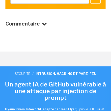
Commentaire
SÉCURITÉ
/
INTRUSION, HACKING ET PARE-FEU
Un agent IA de GitHub vulnérable à
une attaque par injection de
prompt
Gyana Swain, Infoworld (adapté par Jean Elyan)
,
publié le 10 Juillet