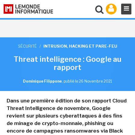
SÉCURITÉ
/
INTRUSION, HACKING ET PARE-FEU
Threat intelligence : Google au
rapport
Dominique Filippone
,
publié le 26 Novembre 2021
Dans une première édition de son rapport Cloud
Threat Intelligence de novembre, Google
revient sur plusieurs cyberattaques à des fins
de minage de crypto-monnaie, phishing ou
encore de campagnes ransomwares via Black