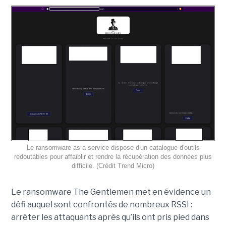
Le ransomware as a service dispose d'un catalogue d'outils
redoutables pour affaiblir et rendre la récupération des données plus
difficile. (Crédit Trend Micro)
Le ransomware The Gentlemen met en évidence un
défi auquel sont confrontés de nombreux RSSI :
arrêter les attaquants après qu’ils ont pris pied dans