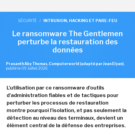
SÉCURITÉ
/
INTRUSION, HACKING ET PARE-FEU
Le ransomware The Gentlemen
perturbe la restauration des
données
Prasanth Aby Thomas, Computerworld (adapté par Jean Elyan)
,
publié le 09 Juillet 2026
L'utilisation par ce ransomware d'outils
d'administration fiables et de tactiques pour
perturber les processus de restauration
montre pourquoi l'isolation, et pas seulement la
détection au niveau des terminaux, devient un
élément central de la défense des entreprises.