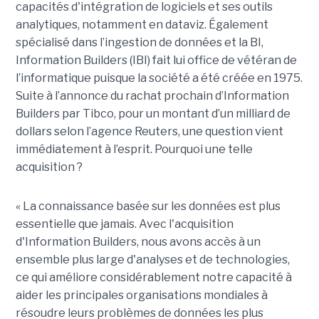
capacités d'intégration de logiciels et
ses
outils
analytiques, notamment en
dataviz
.
Également
spécialisé dans l’ingestion de
données
et la
BI
,
Information
Builders
(IBI) fait lui office de vétéran de
l’informatique puisque la société a été
créée
en 1975.
Suite à l’annonce du rachat prochain
d
’Information
Builders
pa
r
Tibco
, pour un montant d’un milliard de
dollars selon l’agence Reuters, une question vient
immédiatement à l’esprit.
Pourquoi une telle
acquisition ?
« La connaissance basée sur les données est plus
essentielle que jamais.
Avec l'acquisition
d'Information
Builders
, nous avons accès à un
ensemble plus large d'analyses et de technologies,
ce qui améliore considérablement notre capacité à
aider les principales organisations mondiales à
résoudre leurs problèmes de
données
les plus