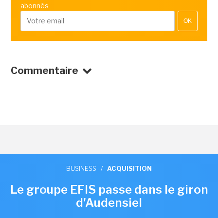
abonnés
OK
Commentaire
BUSINESS
/
ACQUISITION
Le groupe EFIS passe dans le giron
d'Audensiel