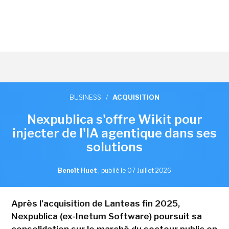
BUSINESS
/
ACQUISITION
Nexpublica s'offre Wikit pour
injecter de l'IA agentique dans ses
solutions
Benoît Huet
,
publié le 07 Juillet 2026
Après l'acquisition de Lanteas fin 2025,
Nexpublica (ex-Inetum Software) poursuit sa
consolidation sur le marché du secteur public en