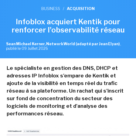
BUSINESS
/
ACQUISITION
Infoblox acquiert Kentik pour
renforcer l'observabilité réseau
Sean Michael Kerner, NetworkWorld (adapté par Jean Elyan)
,
publié le 09 Juillet 2026
Le spécialiste en gestion des DNS, DHCP et
adresses IP Infoblox s'empare de Kentik et
ajoute de la visibilité en temps réel du trafic
réseau à sa plateforme. Un rachat qui s'inscrit
sur fond de concentration du secteur des
logiciels de monitoring et d'analyse des
performances réseau.