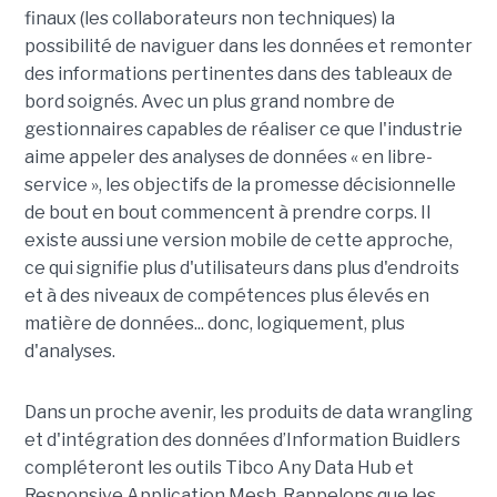
finaux (les collaborateurs non techniques) la
possibilité de naviguer dans les
données
et remonter
des informations pertinentes dans des tableaux de
bord
soignés.
Avec un plus grand nombre de
gestionnaires capables de réaliser ce que l'industrie
aime appeler des analyses de données « en libre-
service », les objectifs de la promesse décisionnelle
de bout en bout commencent à prendre corps.
Il
existe aussi une version mobile de cette approche,
ce qui signifie plus d'
utilisateurs
dans plus d'endroits
et à des niveaux de compétences plus élevés en
matière de
données
... donc, logiquement, plus
d'analyses.
Dans un proche avenir, les produits de data
wrangling
et d'intégration des
données
d’Information
Buidlers
compléteront les outils
Tibco Any
Data Hub et
Responsive
Application
Mesh
.
Rappelons que les