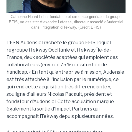
Catherine Huard-Lefin, fondatrice et directrice générale du groupe
EFIS, va assister Alexandre Lafosse, directeur associé dAudensiel
dans lintégration diTekway. (Crédit EFIS)
L'ESN Audensiel rachète le groupe EFIS, lequel
regroupe iTekway Occitanie et iTekway Île-de-
France, deux sociétés adaptées qui emploient des
collaborateurs (environ 75 %) en situation de
handicap. « En tant qu'entreprise à mission, Audensiel
est très attachée à l'inclusion par le numérique, ce
qui rend cette acquisition très différenciante »,
souligne d'ailleurs Nicolas Pacault, président et
fondateur d'Audensiel. Cette acquisition marque
également la sortie d'Impact Partners qui
accompagnait iTekway depuis plusieurs années.