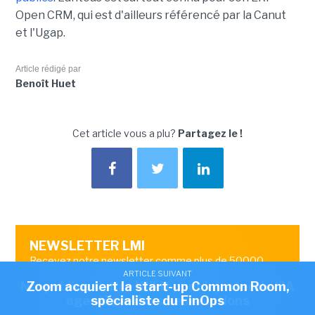
Open CRM, qui est d'ailleurs référencé par la Canut
et l'Ugap.
Article rédigé par
Benoît Huet
Cet article vous a plu?
Partagez le !
NEWSLETTER LMI
Recevez notre newsletter comme plus de 50000
ARTICLE SUIVANT
ARTICLE SUIVANT
abonnés
Nexpublica s'offre Wikit pour injecter de l'IA
Zoom acquiert la start-up Common Room,
OK
agentique dans ses solutions
spécialiste du FinOps