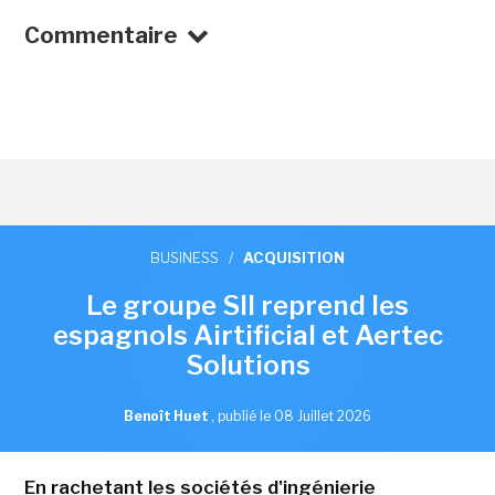
Commentaire
BUSINESS
/
ACQUISITION
Le groupe SII reprend les
espagnols Airtificial et Aertec
Solutions
Benoît Huet
,
publié le 08 Juillet 2026
En rachetant les sociétés d'ingénierie