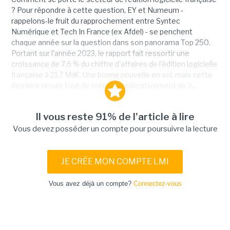
? Pour répondre à cette question, EY et Numeum -
rappelons-le fruit du rapprochement entre Syntec
Numérique et Tech In France (ex Afdel) - se penchent
chaque année sur la question dans son panorama Top 250.
Portant sur l'année 2023, le rapport fait ressortir une
croissance de 7,6 % du chiffre d'affaires de l'édition logicielle
française à 21,7 Md€. Une bonne nouvelle en soi, mais cette
dernière recule tout de même significativement de 3...
Il vous reste 91% de l'article à lire
Vous devez posséder un compte pour poursuivre la lecture
JE CRÉE MON COMPTE LMI
Vous avez déjà un compte?
Connectez-vous