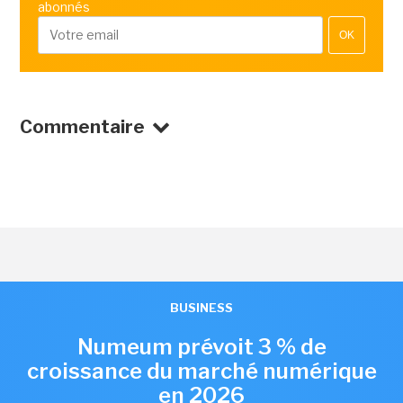
abonnés
OK
Commentaire
BUSINESS
Numeum prévoit 3 % de
croissance du marché numérique
en 2026