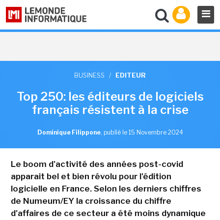
BUSINESS
/
EDITEUR
Top 250: les éditeurs de logiciels
français résistent à la crise
Dominique Filippone
,
publié le 15 Novembre 2024
Le boom d'activité des années post-covid
apparait bel et bien révolu pour l'édition
logicielle en France. Selon les derniers chiffres
de Numeum/EY la croissance du chiffre
d'affaires de ce secteur a été moins dynamique