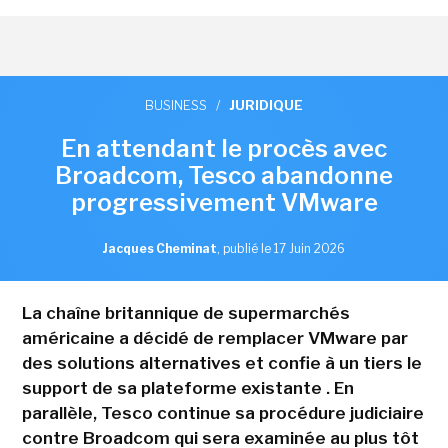
BUSINESS
/
JURIDIQUE
En attendant le procès avec
Broadcom, Tesco abandonne
progressivement VMware
Jacques Cheminat
,
publié le 17 Juin 2026
La chaîne britannique de supermarchés
américaine a décidé de remplacer VMware par
des solutions alternatives et confie à un tiers le
support de sa plateforme existante . En
parallèle, Tesco continue sa procédure judiciaire
contre Broadcom qui sera examinée au plus tôt