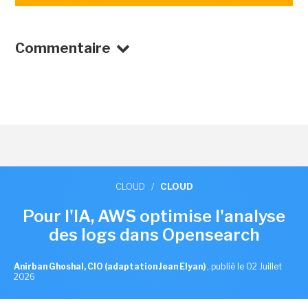
Commentaire
CLOUD
/
CLOUD
Pour l'IA, AWS optimise l'analyse
des logs dans Opensearch
Anirban Ghoshal, CIO (adaptation Jean Elyan)
,
publié le 02 Juillet
2026