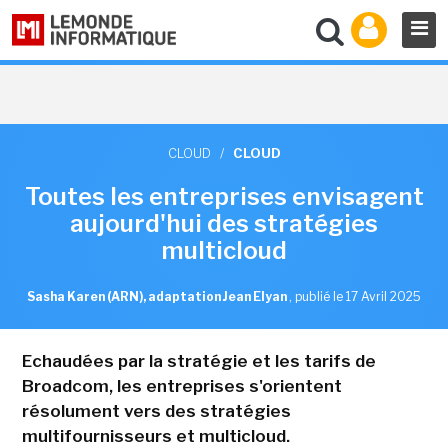
CLOUD
/
CLOUD
Toutes les entreprises envisagent
aujourd'hui des stratégies
multicloud
Sasha Karen (ARN), adaptation Jean Elyan
,
publié le 17 Avril 2025
Echaudées par la stratégie et les tarifs de
Broadcom, les entreprises s'orientent
résolument vers des stratégies
multifournisseurs et multicloud.