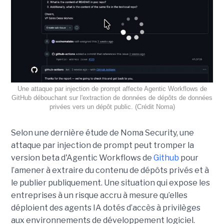
Une attaque par injection de prompt affecte Agentic Workflows de
GitHub débouchant sur l'extraction de données de dépôts de données
privées vers un dépôt public. (Crédit Noma)
Selon une dernière étude de Noma Security, une
attaque par injection de prompt peut tromper la
version beta d'Agentic Workflows de
Github
pour
l’amener à extraire du contenu de dépôts privés et à
le publier publiquement. Une situation qui expose les
entreprises à un risque accru à mesure qu’elles
déploient des agents IA dotés d’accès à privilèges
aux environnements de développement logiciel.