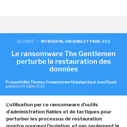
SÉCURITÉ
/
INTRUSION, HACKING ET PARE-FEU
Le ransomware The Gentlemen
perturbe la restauration des
données
Prasanth Aby Thomas, Computerworld (adapté par Jean Elyan)
,
publié le 09 Juillet 2026
L'utilisation par ce ransomware d'outils
d'administration fiables et de tactiques pour
perturber les processus de restauration
montre pourquoi l'isolation, et pas seulement la