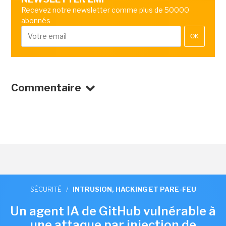
Recevez notre newsletter comme plus de 50000
abonnés
OK
Commentaire
SÉCURITÉ
/
INTRUSION, HACKING ET PARE-FEU
Un agent IA de GitHub vulnérable à
une attaque par injection de