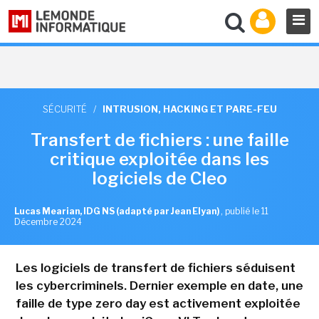
SÉCURITÉ
/
INTRUSION, HACKING ET PARE-FEU
Transfert de fichiers : une faille
critique exploitée dans les
logiciels de Cleo
Lucas Mearian, IDG NS (adapté par Jean Elyan)
,
publié le 11
Décembre 2024
Les logiciels de transfert de fichiers séduisent
les cybercriminels. Dernier exemple en date, une
faille de type zero day est activement exploitée