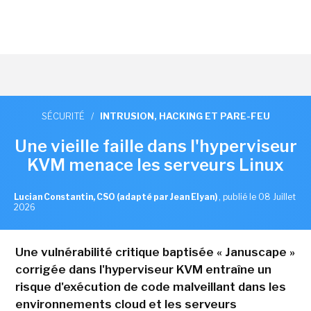
SÉCURITÉ
/
INTRUSION, HACKING ET PARE-FEU
Une vieille faille dans l'hyperviseur
KVM menace les serveurs Linux
Lucian Constantin, CSO (adapté par Jean Elyan)
,
publié le 08 Juillet
2026
Une vulnérabilité critique baptisée « Januscape »
corrigée dans l'hyperviseur KVM entraîne un
risque d'exécution de code malveillant dans les
environnements cloud et les serveurs