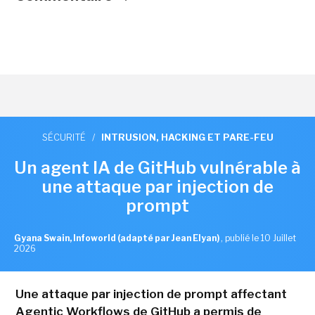
SÉCURITÉ
/
INTRUSION, HACKING ET PARE-FEU
Un agent IA de GitHub vulnérable à
une attaque par injection de
prompt
Gyana Swain, Infoworld (adapté par Jean Elyan)
,
publié le 10 Juillet
2026
Une attaque par injection de prompt affectant
Agentic Workflows de GitHub a permis de