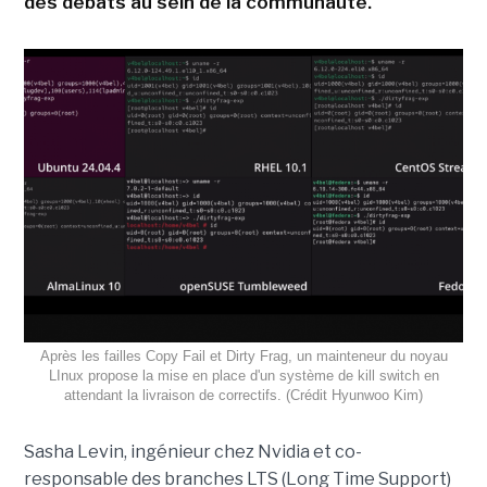
des débats au sein de la communauté.
Après les failles Copy Fail et Dirty Frag, un mainteneur du noyau
LInux propose la mise en place d'un système de kill switch en
attendant la livraison de correctifs. (Crédit Hyunwoo Kim)
Sasha Levin, ingénieur chez Nvidia et co-
responsable des branches LTS (Long Time Support)