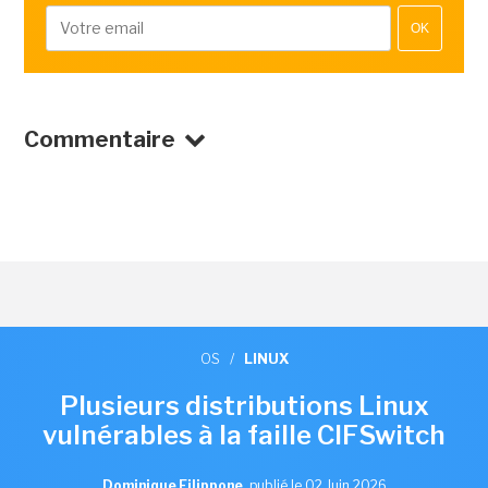
OK
Commentaire
OS
/
LINUX
Plusieurs distributions Linux
vulnérables à la faille CIFSwitch
Dominique Filippone
,
publié le 02 Juin 2026