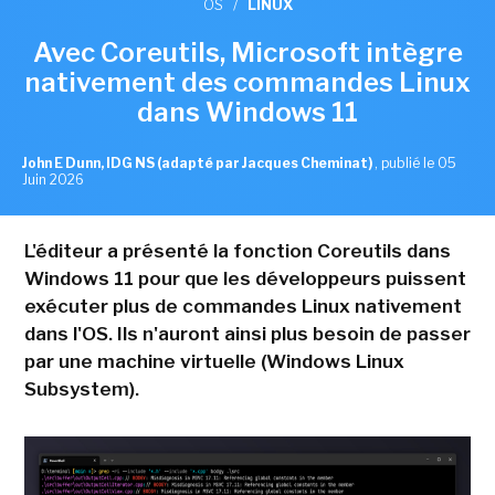
OS
/
LINUX
Avec Coreutils, Microsoft intègre
nativement des commandes Linux
dans Windows 11
John E Dunn, IDG NS (adapté par Jacques Cheminat)
,
publié le 05
Juin 2026
L'éditeur a présenté la fonction Coreutils dans
Windows 11 pour que les développeurs puissent
exécuter plus de commandes Linux nativement
dans l'OS. Ils n'auront ainsi plus besoin de passer
par une machine virtuelle (Windows Linux
Subsystem).