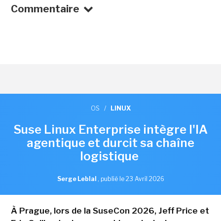
Commentaire
OS
/
LINUX
Suse Linux Enterprise intègre l'IA
agentique et durcit sa chaîne
logistique
Serge Leblal
,
publié le 23 Avril 2026
À Prague, lors de la SuseCon 2026, Jeff Price et