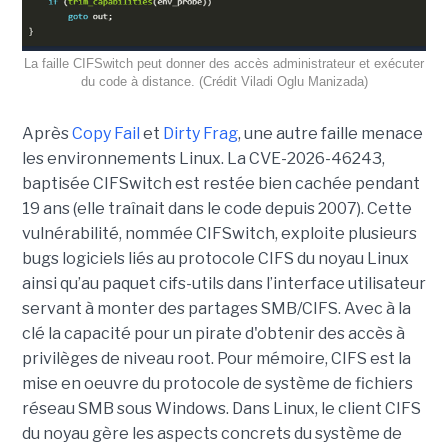
La faille CIFSwitch peut donner des accès administrateur et exécuter
du code à distance. (Crédit Viladi Oglu Manizada)
Après
Copy Fail
et
Dirty Frag
, une autre faille menace
les environnements Linux. La CVE-2026-46243,
baptisée CIFSwitch est restée bien cachée pendant
19 ans (elle traînait dans le code depuis 2007). Cette
vulnérabilité, nommée CIFSwitch, exploite plusieurs
bugs logiciels liés au protocole CIFS du noyau Linux
ainsi qu’au paquet cifs-utils dans l’interface utilisateur
servant à monter des partages SMB/CIFS. Avec à la
clé la capacité pour un pirate d'obtenir des accès à
privilèges de niveau root. Pour mémoire, CIFS est la
mise en oeuvre du protocole de système de fichiers
réseau SMB sous Windows. Dans Linux, le client CIFS
du noyau gère les aspects concrets du système de