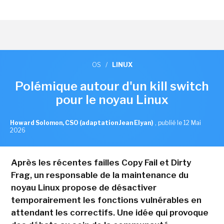
OS
/
LINUX
Polémique autour d'un kill switch
pour le noyau Linux
Howard Solomon, CSO (adaptation Jean Elyan)
,
publié le 12 Mai
2026
Après les récentes failles Copy Fail et Dirty
Frag, un responsable de la maintenance du
noyau Linux propose de désactiver
temporairement les fonctions vulnérables en
attendant les correctifs. Une idée qui provoque