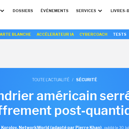
DOSSIERS
ÉVÉNEMENTS
SERVICES
LIVRES-
ARTE BLANCHE
ACCÉLERATEUR IA
CYBERCOACH
TESTS
TOUTE L'ACTUALITÉ
/
SÉCURITÉ
ndrier américain serré
ffrement post‑quant
 Korolov, NetworkWorld (adapté par Pierre Khan)
,
publié le 30 J