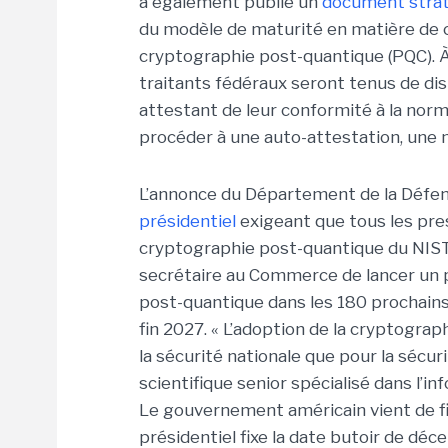
a également publié un
document stra
du modèle de maturité en matière de cy
cryptographie post-quantique (PQC). 
traitants fédéraux seront tenus de dis
attestant de leur conformité à la nor
procéder à une auto-attestation, une
L’annonce du Département de la Défens
présidentiel
exigeant que tous les pr
cryptographie post-quantique du NIST d
secrétaire au Commerce de lancer un p
post-quantique dans les 180 prochains j
fin 2027.
« L’adoption de la cryptograp
la sécurité nationale que pour la sécu
scientifique senior spécialisé dans l’i
Le gouvernement américain vient de fix
présidentiel fixe la date butoir de dé