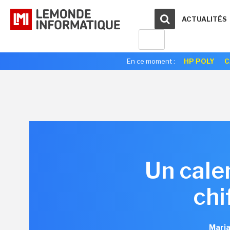
ACTUALITÉS
En ce moment :
HP POLY
C
Un cale
chi
Maria