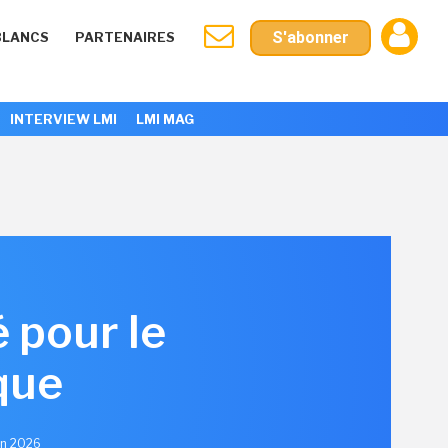
S'abonner
BLANCS
PARTENAIRES
INTERVIEW LMI
LMI MAG
 pour le
ique
uin 2026