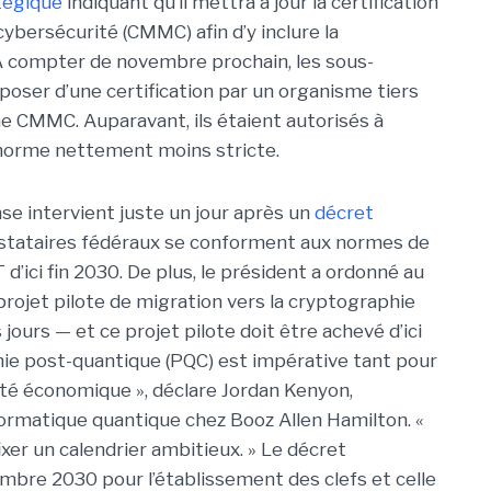
tégique
indiquant qu’il mettra à jour la certification
bersécurité (CMMC) afin d’y inclure la
À compter de novembre prochain, les sous-
poser d’une certification par un organisme tiers
me CMMC. Auparavant, ils étaient autorisés à
 norme nettement moins stricte.
e intervient juste un jour après un
décret
estataires fédéraux se conforment aux normes de
’ici fin 2030. De plus, le président a ordonné au
rojet pilote de migration vers la cryptographie
ours — et ce projet pilote doit être achevé d’ici
hie post-quantique (PQC) est impérative tant pour
rité économique », déclare
Jordan Kenyon
,
nformatique quantique chez Booz Allen Hamilton. «
er un calendrier ambitieux. »
Le décret
cembre 2030 pour l’établissement des clefs et celle