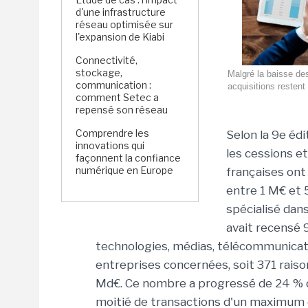
d'une infrastructure
réseau optimisée sur
l'expansion de Kiabi
Connectivité,
stockage,
Malgré la baisse des
communication :
acquisitions resten
comment Setec a
repensé son réseau
Comprendre les
Selon la 9e éd
innovations qui
les cessions e
façonnent la confiance
numérique en Europe
françaises on
entre 1 M€ et 
spécialisé dan
avait recensé 
technologies, médias, télécommunicati
entreprises concernées, soit 371 raison
Md€. Ce nombre a progressé de 24 % d'
moitié de transactions d'un maximum 