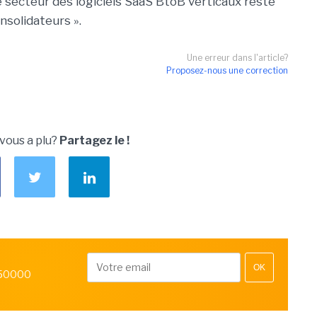
le secteur des logiciels SaaS BtoB verticaux reste
onsolidateurs ».
Une erreur dans l'article?
Proposez-nous une correction
 vous a plu?
Partagez le !
OK
 50000