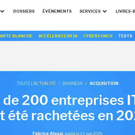
DOSSIERS
ÉVÉNEMENTS
SERVICES
LIVRES-
ARTE BLANCHE
ACCÉLERATEUR IA
CYBERCOACH
TESTS
TOUTE L'ACTUALITÉ
/
BUSINESS
/
ACQUISITION
 de 200 entreprises I
t été rachetées en 2
Fabrice Alessi
,
publié le 23 Juin 2025