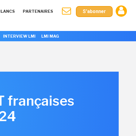
S'abonner
BLANCS
PARTENAIRES
INTERVIEW LMI
LMI MAG
T françaises
024