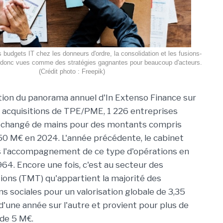
 budgets IT chez les donneurs d'ordre, la consolidation et les fusions-
t donc vues comme des stratégies gagnantes pour beaucoup d'acteurs.
(Crédit photo : Freepik)
ition du panorama annuel d'In Extenso Finance sur
t acquisitions de TPE/PME, 1 226 entreprises
t changé de mains pour des montants compris
50 M€ en 2024. L'année précédente, le cabinet
s l'accompagnement de ce type d'opérations en
964. Encore une fois, c'est au secteur des
ons (TMT) qu'appartient la majorité des
s sociales pour un valorisation globale de 3,35
une année sur l'autre et provient pour plus de
de 5 M€.