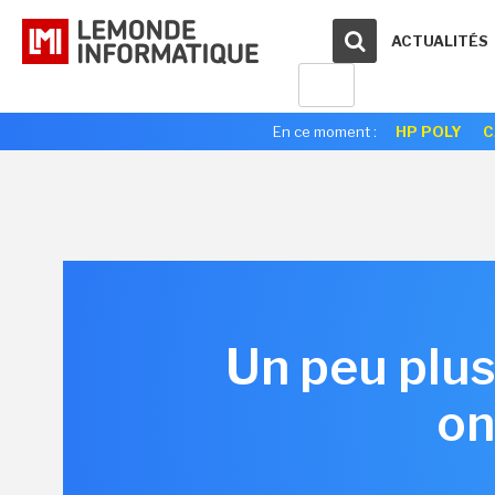
ACTUALITÉS
En ce moment :
HP POLY
C
Un peu plus
on