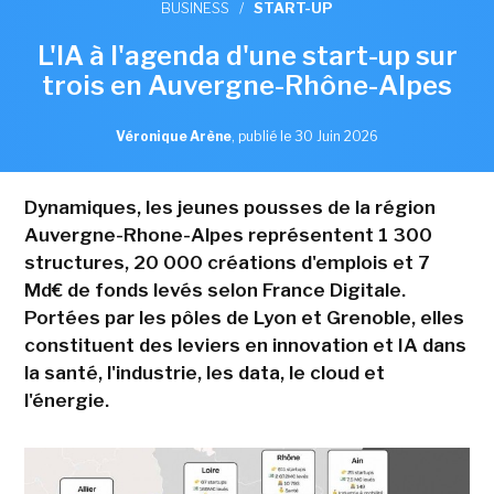
BUSINESS
/
START-UP
L'IA à l'agenda d'une start-up sur
trois en Auvergne-Rhône-Alpes
Véronique Arène
,
publié le 30 Juin 2026
Dynamiques, les jeunes pousses de la région
Auvergne-Rhone-Alpes représentent 1 300
structures, 20 000 créations d'emplois et 7
Md€ de fonds levés selon France Digitale.
Portées par les pôles de Lyon et Grenoble, elles
constituent des leviers en innovation et IA dans
la santé, l'industrie, les data, le cloud et
l'énergie.