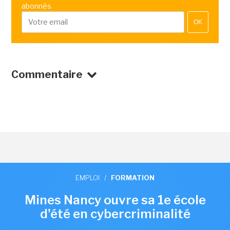
abonnés
OK
Commentaire
EMPLOI
/
FORMATION
Mines Nancy ouvre sa 1e école
d'été en cybercriminalité