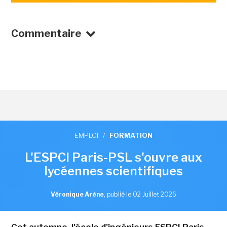
Commentaire
EMPLOI
/
FORMATION
L'ESPCI Paris-PSL s'ouvre aux
lycéennes scientifiques
Véronique Arène
,
publié le 02 Juillet 2026