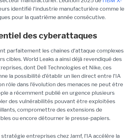
secteur manufacturier. L'édition 2025 de
l'IBM X-
leurs identifié l'industrie manufacturière comme le
aques pour la quatrième année consécutive.
tentiel des cyberattaques
nt parfaitement les chaînes d'attaque complexes
rs cibles. World Leaks a ainsi déjà revendiqué des
eprises, dont Dell Technologies et Nike, ces
 la possibilité d'établir un lien direct entre l'IA
son rôle dans l'évolution des menaces ne peut être
'Apple a récemment publié en urgence plusieurs
ler des vulnérabilités pouvant être exploitées
illants, compromettre des extensions de
ibles ou encore détourner le presse-papiers.
a stratégie entreprises chez
Jamf
, l'IA accélère la