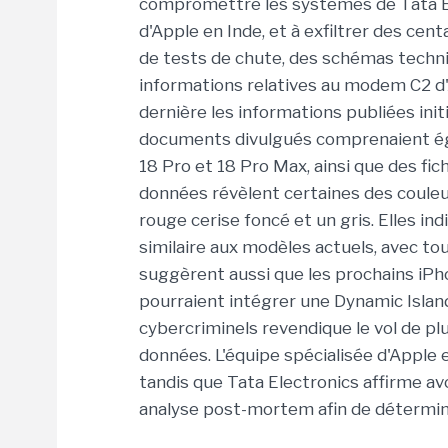
compromettre les systèmes de Tata Ele
d'Apple en Inde, et à exfiltrer des ce
de tests de chute, des schémas techni
informations relatives au modem C2 d
dernière les informations publiées ini
documents divulgués comprenaient ég
18 Pro et 18 Pro Max, ainsi que des fi
données révèlent certaines des coule
rouge cerise foncé et un gris. Elles i
similaire aux modèles actuels, avec to
suggèrent aussi que les prochains iP
pourraient intégrer une Dynamic Islan
cybercriminels revendique le vol de p
données. L'équipe spécialisée d'Apple 
tandis que Tata Electronics affirme av
analyse post-mortem afin de déterminer 