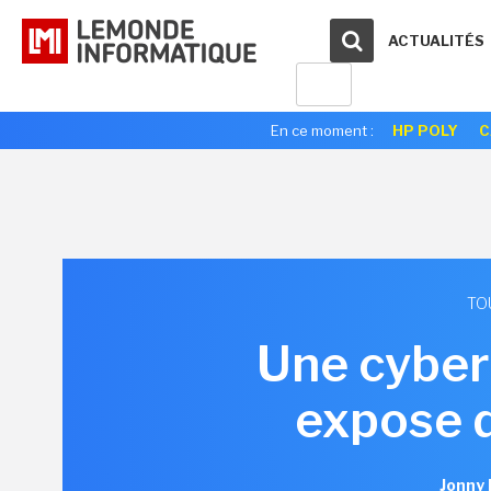
ACTUALITÉS
En ce moment :
HP POLY
C
TO
Une cyber
expose d
Jonny 