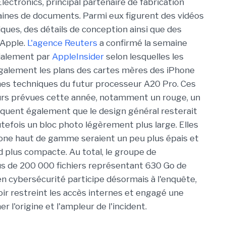
ctronics, principal partenaire de fabrication
ntaines de documents. Parmi eux figurent des vidéos
ques, des détails de conception ainsi que des
'Apple.
L'agence Reuters
a confirmé la semaine
tialement par
AppleInsider
selon lesquelles les
alement les plans des cartes mères des iPhone
ches techniques du futur processeur A20 Pro. Ces
urs prévues cette année, notamment un rouge, un
ndiquent également que le design général resterait
utefois un bloc photo légèrement plus large. Elles
hone haut de gamme seraient un peu plus épais et
d plus compacte. Au total, le groupe de
lus de 200 000 fichiers représentant 630 Go de
en cybersécurité participe désormais à l'enquête,
oir restreint les accès internes et engagé une
l'origine et l'ampleur de l'incident.