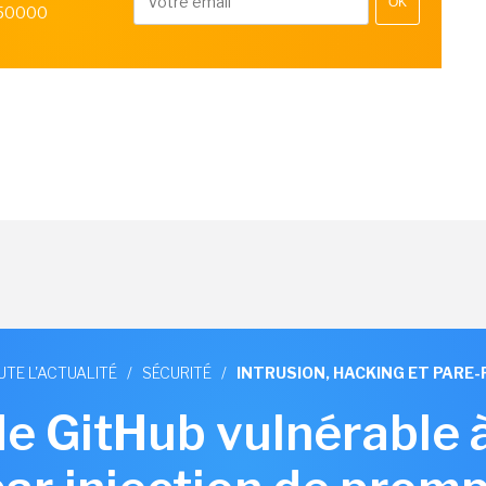
OK
 50000
UTE L'ACTUALITÉ
/
SÉCURITÉ
/
INTRUSION, HACKING ET PARE-
de GitHub vulnérable 