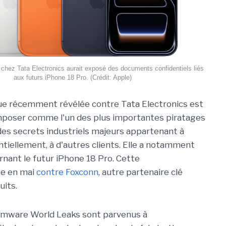
 chez Tata Electronics aurait exposé des documents confidentiels liés
aux futurs iPhone 18 Pro. (Crédit: Apple)
ue récemment révélée contre Tata Electronics est
imposer comme l'un des plus importantes piratages
es secrets industriels majeurs appartenant à
ntiellement, à d'autres clients. Elle a notamment
rnant le futur iPhone 18 Pro. Cette
ée en mai
contre Foxconn
, autre partenaire clé
uits.
somware World Leaks sont parvenus à