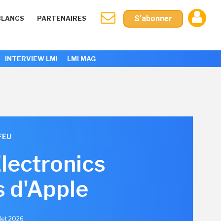
S'abonner
BLANCS
PARTENAIRES
INTERVIEW LMI
LMI MAG
FEU
lectronics
s d'Apple
llet 2026