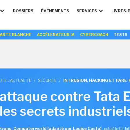
DOSSIERS
ÉVÉNEMENTS
SERVICES
LIVRES-
ARTE BLANCHE
ACCÉLERATEUR IA
CYBERCOACH
TESTS
UTE L'ACTUALITÉ
/
SÉCURITÉ
/
INTRUSION, HACKING ET PARE-
attaque contre Tata E
es secrets industriel
Evans, Computerworld (adapté par Louise Costa)
,
publié le 02 Jui