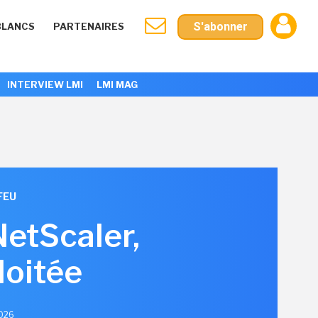
S'abonner
BLANCS
PARTENAIRES
INTERVIEW LMI
LMI MAG
FEU
NetScaler,
loitée
2026