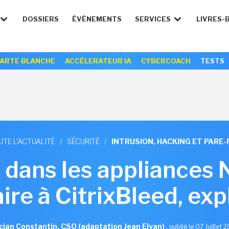
DOSSIERS
ÉVÉNEMENTS
SERVICES
LIVRES-
ARTE BLANCHE
ACCÉLERATEUR IA
CYBERCOACH
TESTS
UTE L'ACTUALITÉ
/
SÉCURITÉ
/
INTRUSION, HACKING ET PARE-
e dans les appliances 
aire à CitrixBleed, exp
cian Constantin, CSO (adaptation Jean Elyan)
,
publié le 07 Juillet 