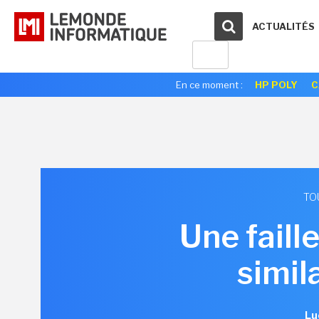
ACTUALITÉS
En ce moment :
HP POLY
C
TO
Une faill
simil
Lu