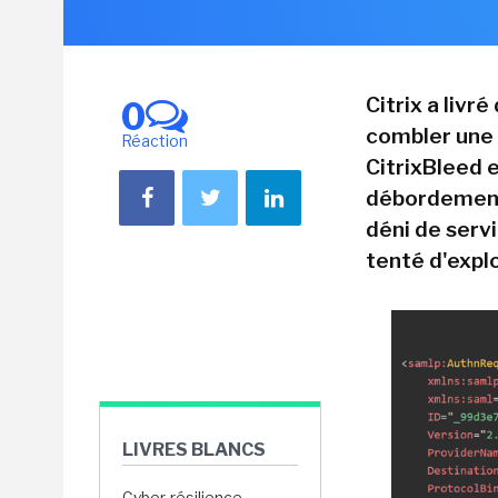
Citrix a livr
0
combler une 
Réaction
CitrixBleed 
débordement 
déni de serv
tenté d'explo
LIVRES BLANCS
Cyber-résilience