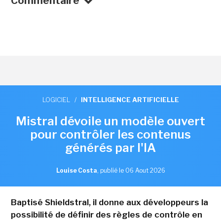
Commentaire
LOGICIEL
/
INTELLIGENCE ARTIFICIELLE
Mistral dévoile un modèle ouvert
pour contrôler les contenus
générés par l'IA
Louise Costa
,
publié le 06 Aout 2026
Baptisé Shieldstral, il donne aux développeurs la
possibilité de définir des règles de contrôle en