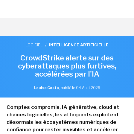
LOGICIEL
/
INTELLIGENCE ARTIFICIELLE
CrowdStrike alerte sur des
cyberattaques plus furtives,
accélérées par l'IA
Louise Costa
,
publié le 04 Aout 2026
Comptes compromis, IA générative, cloud et
chaînes logicielles, les attaquants exploitent
désormais les écosystèmes numériques de
confiance pour rester invisibles et accélérer