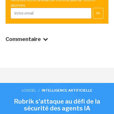
abonnés
OK
Commentaire
LOGICIEL
/
INTELLIGENCE ARTIFICIELLE
Rubrik s'attaque au défi de la
sécurité des agents IA