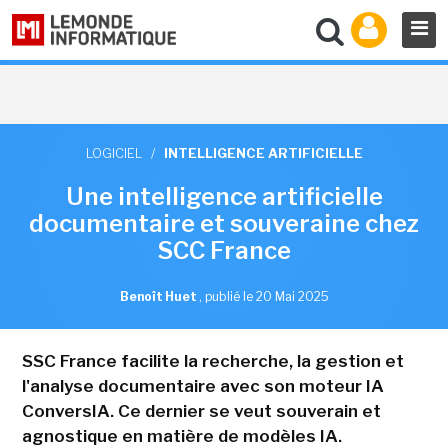
LOGICIEL
/
INTELLIGENCE ARTIFICIELLE
Une intelligence artificielle
documentaire et souveraine chez
SCC France
Benoît Huet
,
publié le 20 Mai 2025
SSC France facilite la recherche, la gestion et
l'analyse documentaire avec son moteur IA
ConversIA. Ce dernier se veut souverain et
agnostique en matière de modèles IA.